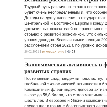
Трудный путь различных стран к восстанов
будет очень неопределенным и, что особе
Доходы на душу населения в государства
Центральной и Восточной Европы к концу 20
докризисных показателей по сравнению с с
странах с развитой экономикой. Это силь
уровня доходов. Великая самоизоляция 202
расслоением стран 2021 г. по уровню доход
|
руководителю
|
26.02.2021
28
Экономическая активность в ф
развитых странах
Постепенный спад пандемии подхлестнул 
глобальной экономической активности в б
Композитный флэш-индекс деловой актив
вырос до 58,8 балла, что стало максимал
шесть лет. В еврозоне и Японии композит
сделал шаг к границе благоприятного дело