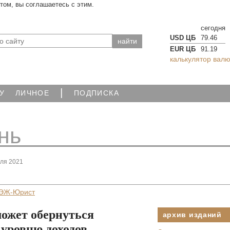
йтом, вы соглашаетесь с этим.
сегодня
USD ЦБ
79.46
EUR ЦБ
91.19
калькулятор валю
|
У
ЛИЧНОЕ
ПОДПИСКА
нь
аля 2021
ЭЖ-Юрист
ожет обернуться
архив изданий
 уровню доходов