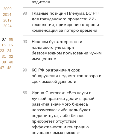
водителя
8
2009
Главные позиции Пленума ВС РФ
98
2014
для гражданского процесса: ИИ-
8
2019
технологии, примирение сторон и
3
2024
компенсация за потерю времени
07
08
Нюансы бухгалтерского и
93
15
16
налогового учета при
23
24
безвозмездном пользовании чужим
31
32
имуществом
39
40
47
48
КС РФ разграничил срок
90
обнаружения недостатков товара и
срок исковой давности
Ирина Снеговая: «Без науки и
86
лучшей практики достичь целей
развития значимого бизнеса
невозможно: либо цель будет
недостигнута, либо бизнес
приобретет отсутствие
эффективности и генерацию
неуправляемых рисков»