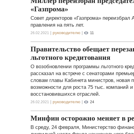
Миллер переизбран председате
«Газпрома»
Совет директоров «Газпрома» переизбрал
правления на пять лет.
|
руководителю
|
26.02.2021
11
Правительство обещает перез
льготного кредитования
О возобновлении программы льготного кред
рассказал на встрече с сенаторами премь
словам главы Кабинета министров, новая 
возможности для роста 75 тыс. компаний 
восстановившихся отраслей.
|
руководителю
|
26.02.2021
24
Минфин осторожно меняет в ре
В среду, 24 февраля, Министерство финан