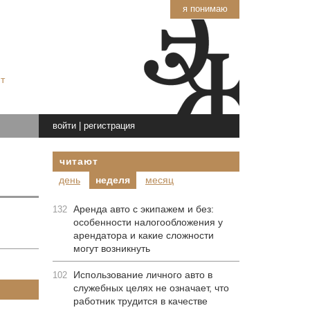
я понимаю
т
войти
|
регистрация
читают
день
неделя
месяц
Аренда авто с экипажем и без:
132
особенности налогообложения у
арендатора и какие сложности
могут возникнуть
Использование личного авто в
102
служебных целях не означает, что
работник трудится в качестве