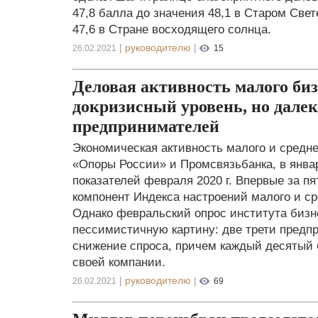
47,8 балла до значения 48,1 в Старом Свет
47,6 в Стране восходящего солнца.
|
руководителю
|
26.02.2021
15
Деловая активность малого би
докризисный уровень, но далеко
предпринимателей
Экономическая активность малого и средне
«Опоры России» и Промсвязьбанка, в янва
показателей февраля 2020 г. Впервые за п
компонент Индекса настроений малого и с
Однако февральский опрос института бизн
пессимистичную картину: две трети пред
снижение спроса, причем каждый десятый 
своей компании.
|
руководителю
|
26.02.2021
69