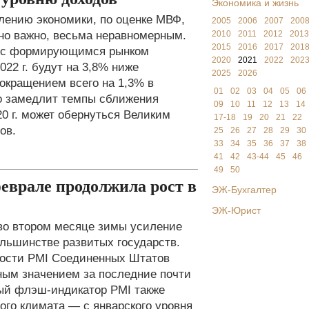
Экономика и жизнь
лению экономики, по оценке МВФ,
2005
2006
2007
200
нно важно, весьма неравномерным.
2010
2011
2012
2013
2015
2016
2017
201
х с формирующимся рынком
2020
2021
2022
202
22 г. будут на 3,8% ниже
2025
2026
окращением всего на 1,3% в
01
02
03
04
05
06
но замедлит темпы сближения
09
10
11
12
13
14
0 г. может обернуться Великим
17-18
19
20
21
22
ов.
25
26
27
28
29
30
33
34
35
36
37
38
41
42
43-44
45
46
49
50
еврале продолжила рост в
ЭЖ-Бухгалтер
ЭЖ-Юрист
во втором месяце зимы усиление
ольшинстве развитых государств.
ности PMI Соединенных Штатов
ьным значением за последние почти
ный флэш-индикатор PMI также
вого климата — с январского уровня