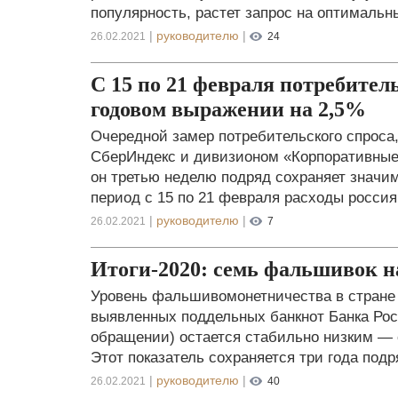
популярность, растет запрос на оптимальн
|
руководителю
|
26.02.2021
24
С 15 по 21 февраля потребител
годовом выражении на 2,5%
Очередной замер потребительского спроса
СберИндекс и дивизионом «Корпоративные 
он третью неделю подряд сохраняет значи
период с 15 по 21 февраля расходы россиян
|
руководителю
|
26.02.2021
7
Итоги-2020: семь фальшивок н
Уровень фальшивомонетничества в стране
выявленных поддельных банкнот Банка Росс
обращении) остается стабильно низким — с
Этот показатель сохраняется три года под
|
руководителю
|
26.02.2021
40