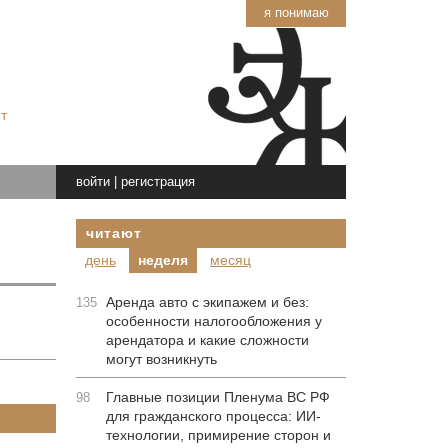
я понимаю
т
войти
|
регистрация
читают
день
неделя
месяц
Аренда авто с экипажем и без:
135
особенности налогообложения у
арендатора и какие сложности
могут возникнуть
Главные позиции Пленума ВС РФ
98
для гражданского процесса: ИИ-
технологии, примирение сторон и