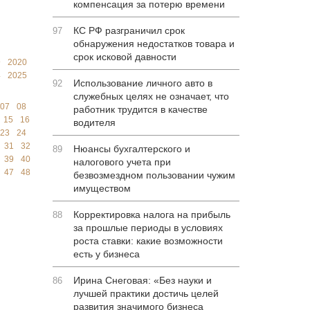
компенсация за потерю времени
КС РФ разграничил срок
97
обнаружения недостатков товара и
срок исковой давности
9
2020
4
2025
Использование личного авто в
92
служебных целях не означает, что
-07
08
работник трудится в качестве
15
16
водителя
23
24
31
32
Нюансы бухгалтерского и
89
39
40
налогового учета при
47
48
безвозмездном пользовании чужим
имуществом
Корректировка налога на прибыль
88
за прошлые периоды в условиях
роста ставки: какие возможности
есть у бизнеса
Ирина Снеговая: «Без науки и
86
лучшей практики достичь целей
развития значимого бизнеса