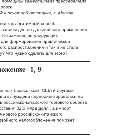
, помощник заместителя председателя
аровск
РФ в почетной отставке, г. Москва
ции как легитимный способ
нованием для ее дальнейшего применения
. Но законов, регулирующих
о для формирования практической
го распространения и так и не стала
? Что нужно сделать для этого?
ожение -1, 9
еденных Евросоюзом, США и другими
ыла вынуждена переориентироваться на
ь российско-китайского торгового оборота
оставил 32,9 млрд долл., а импорт
я нового российско-китайского
двойного налогообложения поможет