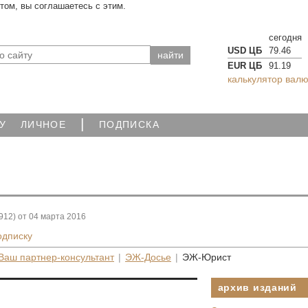
йтом, вы соглашаетесь с этим.
сегодня
USD ЦБ
79.46
EUR ЦБ
91.19
калькулятор валю
|
У
ЛИЧНОЕ
ПОДПИСКА
912) от 04 марта 2016
одписку
Ваш партнер-консультант
|
ЭЖ-Досье
|
ЭЖ-Юрист
архив изданий