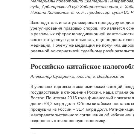
Материалы подготовили Екатерина Панкратова
суда, Арбитражный суд Хабаровского края, г. Хаб
Никита Колоколов, д. ю. н., профессор, судья ВС 
Законодатель институализировал процедуру медиа
урегулирования правовых споров, что является ос
в различных сферах юрисдикционной деятельности
соответствующую деятельность, еще не достаточн
медиации. Почему же медиация не получила широко
реальной альтернативой судебному разбирательству
Российско-китайское налогообл
Александр Сухаренко, юрист, г. Владивосток
В условиях торговых и экономических санкций, вв
государствами в отношении России, наша страна б
Восток. По итогам 2015 года финансовый показател
достиг 64,2 млрд долл. Объем китайских поставок с
продукции из России – 31,4 млрд долл. Ратификаци
межправительственного соглашения об избежании 
оздоровить отечественную экономику.