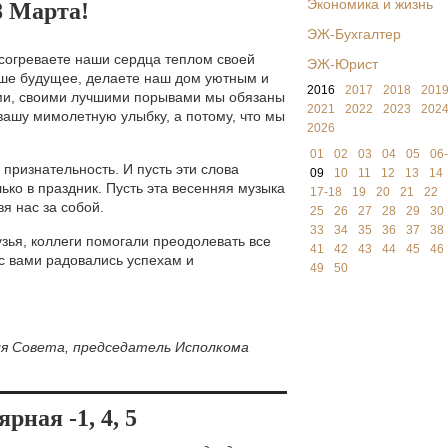
Экономика и жизнь
8 Марта!
ЭЖ-Бухгалтер
 согреваете наши сердца теплом своей
ЭЖ-Юрист
аше будущее, делаете наш дом уютным и
2016
2017
2018
201
ми, своими лучшими порывами мы обязаны
2021
2022
2023
202
 вашу мимолетную улыбку, а потому, что мы
2026
01
02
03
04
05
06
признательность. И пусть эти слова
09
10
11
12
13
14
ько в праздник. Пусть эта весенняя музыка
17-18
19
20
21
22
вя нас за собой.
25
26
27
28
29
30
33
34
35
36
37
38
узья, коллеги помогали преодолевать все
41
42
43
44
45
46
 с вами радовались успехам и
49
50
я Совета, председатель Исполкома
рная -1, 4, 5