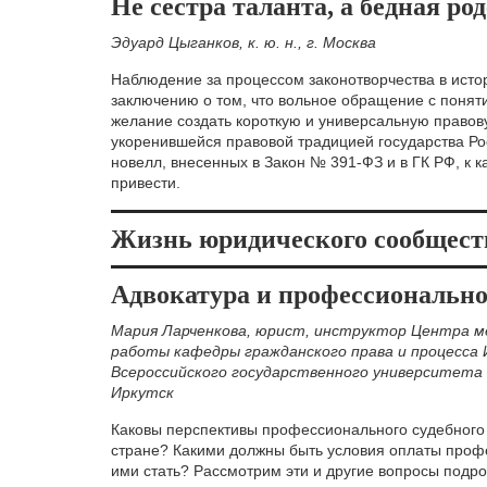
Не сестра таланта, а бедная ро
Эдуард Цыганков, к. ю. н., г. Москва
Наблюдение за процессом законотворчества в исто
заключению о том, что вольное обращение с понят
желание создать короткую и универсальную правов
укоренившейся правовой традицией государства Ро
новелл, внесенных в Закон № 391-ФЗ и в ГК РФ, к 
привести.
Жизнь юридического сообществ
Адвокатура и профессионально
Мария Ларченкова, юрист, инструктор Центра м
работы кафедры гражданского права и процесса
Всероссийского государственного университета 
Иркутск
Каковы перспективы профессионального судебного 
стране? Какими должны быть условия оплаты проф
ими стать? Рассмотрим эти и другие вопросы подро