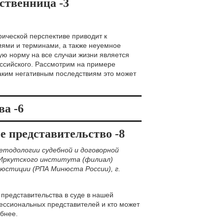
дственница -3
рической перспективе приводит к
иями и терминами, а также неуемное
ую норму на все случаи жизни является
ссийского. Рассмотрим на примере
каким негативным последствиям это может
а -6
е представительство -8
етодологии судебной и договорной
 Иркутского института (филиал)
юстиции (РПА Минюста России), г.
представительства в суде в нашей
ессиональных представителей и кто может
бнее.