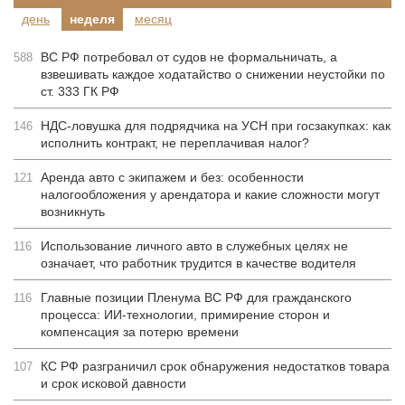
день
неделя
месяц
ВС РФ потребовал от судов не формальничать, а
588
взвешивать каждое ходатайство о снижении неустойки по
ст. 333 ГК РФ
НДС-ловушка для подрядчика на УСН при госзакупках: как
146
исполнить контракт, не переплачивая налог?
Аренда авто с экипажем и без: особенности
121
налогообложения у арендатора и какие сложности могут
возникнуть
Использование личного авто в служебных целях не
116
означает, что работник трудится в качестве водителя
Главные позиции Пленума ВС РФ для гражданского
116
процесса: ИИ-технологии, примирение сторон и
компенсация за потерю времени
КС РФ разграничил срок обнаружения недостатков товара
107
и срок исковой давности