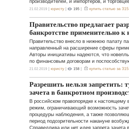
производителей, и импортеров, и торговцев
|
юристу
|
|
купить статью за
315
21.02.2019
195
Правительство предлагает раз
банкротстве применительно к
Правительство внесло в нижнюю палату па
направленный на расширение сферы приме
Авторы инициативы надеются, что новеллы
по финансовым договорам и поспособству
|
юристу
|
|
купить статью за
315
21.02.2019
158
Разрешить нельзя запретить: 
зачета в банкротном производс
В российском правопорядке к настоящему 
режим, ограничивающий возможность заче
процедуры наблюдения, а также позволяющ
период подозрительности накануне возбужд
Справедлива или нет идея запрета зачета в