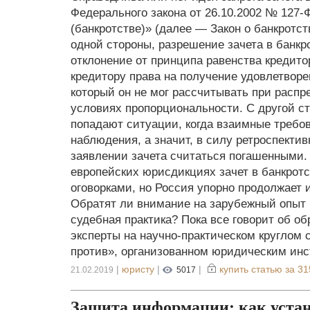
Федерального закона от 26.10.2002 № 127-
(банкротстве)» (далее — Закон о банкротс
одной стороны, разрешение зачета в банкр
отклонение от принципа равенства кредит
кредитору права на получение удовлетворе
который он не мог рассчитывать при распр
условиях пропорциональности. С другой ст
попадают ситуации, когда взаимные требо
наблюдения, а значит, в силу ретроспектив
заявлении зачета считаться погашенными. 
европейских юрисдикциях зачет в банкрот
оговорками, но Россия упорно продолжает 
Обратят ли внимание на зарубежный опыт 
судебная практика? Пока все говорит об о
эксперты на научно-практическом круглом с
против», организованном юридическим инс
|
юристу
|
|
купить статью за
31
21.02.2019
5017
Защита информации: как уста