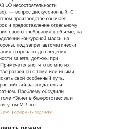
ФЗ «О несостоятельности
тве), — вопрос дискуссионный. С
отном производстве означает
оров и предоставление отдельному
ния своего требования в объеме, на
еделении конкурсной массы на
ороны, под запрет автоматически
вания созревают до введения
ности зачета, должны при
Примечательно, что во многих
стве разрешен с теми или иными
искать свой особенный путь.
российский законодатель и
братном. Проблему обсудили
толе «Зачет в банкротстве: за и
титутом М-Логос.
5 руб.
|
оформить подписку
новить режим