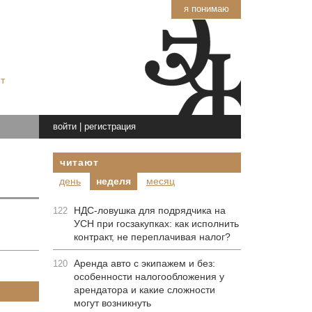
я понимаю
т
войти
|
регистрация
читают
день
неделя
месяц
НДС-ловушка для подрядчика на
122
УСН при госзакупках: как исполнить
контракт, не переплачивая налог?
Аренда авто с экипажем и без:
120
особенности налогообложения у
арендатора и какие сложности
могут возникнуть