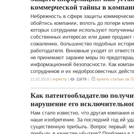
коммерческой тайны в компан
Небрежность в сфере защиты коммерчески
обойтись компании, вплоть до потери клие
которых сотрудники используют полученны
собственных интересах или даже продают к
сожалению, большинство подобных историй
работодателя. Виновные уходят от ответст
не принимают заранее меры по предотвра
информационной безопасности. Как компан
сотрудников и их недобросовестных дейст
|
юристу
|
|
купить статью за
3
21.02.2019
11679
Как патентообладателю получи
нарушение его исключительног
Нам стало известно, что другая компания 
наше изобретение. За последний год ей уд
существенную прибыль. Вопрос первый: мо
прибыль в качестве убытков? Проблема в т