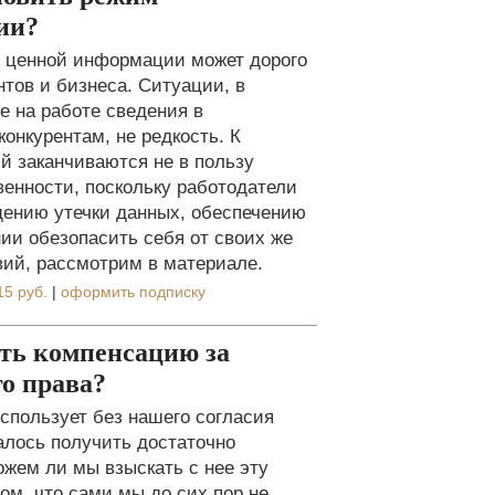
ии?
 ценной информации может дорого
нтов и бизнеса. Ситуации, в
е на работе сведения в
онкурентам, не редкость. К
 заканчиваются не в пользу
венности, поскольку работодатели
щению утечки данных, обеспечению
ии обезопасить себя от своих же
вий, рассмотрим в материале.
15 руб.
|
оформить подписку
ть компенсацию за
о права?
использует без нашего согласия
алось получить достаточно
жем ли мы взыскать с нее эту
ом, что сами мы до сих пор не