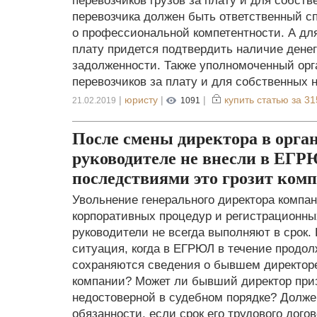
перевозчиков грузов за плату и для собст
перевозчика должен быть ответственный 
о профессиональной компетентности. А дл
плату придется подтвердить наличие денег
задолженности. Также уполномоченный орг
перевозчиков за плату и для собственных 
|
юристу
|
|
купить статью за
31
21.02.2019
1091
После смены директора в орга
руководителе не внесли в ЕГР
последствиями это грозит ком
Увольнение генерального директора компа
корпоративных процедур и регистрационны
руководители не всегда выполняют в срок.
ситуация, когда в ЕГРЮЛ в течение продо
сохраняются сведения о бывшем директоре
компании? Может ли бывший директор при
недостоверной в судебном порядке? Долже
обязанности, если срок его трудового дого