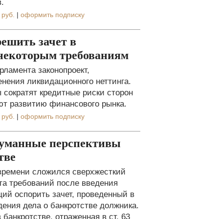
.
 руб.
|
оформить подписку
решить зачет в
 некоторым требованиям
рламента законопроект,
нения ликвидационного неттинга.
 сократят кредитные риски сторон
ют развитию финансового рынка.
 руб.
|
оформить подписку
туманные перспективы
тве
времени сложился сверхжесткий
та требований после введения
ий оспорить зачет, проведенный в
ения дела о банкротстве должника.
 банкротстве, отраженная в ст. 63