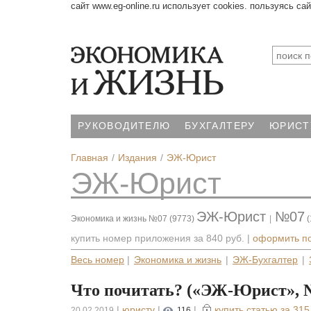
сайт www.eg-online.ru использует cookies. пользуясь са
РУКОВОДИТЕЛЮ
БУХГАЛТЕРУ
ЮРИСТ
Главная
Издания
ЭЖ-Юрист
ЭЖ-Юрист
ЭЖ-Юрист
№07
Экономика и жизнь №07 (9773)
|
(
купить номер приложения за
840 руб.
|
оформить п
Весь номер
|
Экономика и жизнь
|
ЭЖ-Бухгалтер
|
Что почитать? («ЭЖ-Юрист», № 
|
юристу
|
|
купить статью за
315
20.02.2019
116