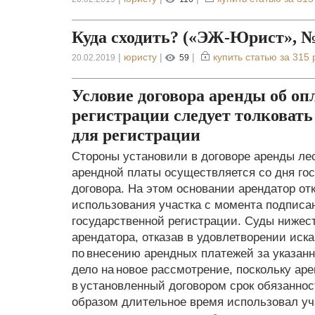
Куда сходить? («ЭЖ-Юрист», № 0
|
юристу
|
|
купить статью за
315 
20.02.2019
59
Условие договора аренды об опл
регистрации следует толковать 
для регистрации
Стороны установили в договоре аренды лес
арендной платы осуществляется со дня го
договора. На этом основании арендатор от
использования участка с момента подписан
государственной регистрации. Суды ниже
арендатора, отказав в удовлетворении иск
по внесению арендных платежей за указан
дело на новое рассмотрение, поскольку ар
в установленный договором срок обязаннос
образом длительное время использовал уч