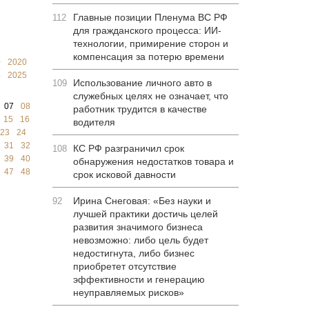
Главные позиции Пленума ВС РФ
112
для гражданского процесса: ИИ-
технологии, примирение сторон и
компенсация за потерю времени
9
2020
4
2025
Использование личного авто в
109
служебных целях не означает, что
07
08
работник трудится в качестве
15
16
водителя
23
24
31
32
КС РФ разграничил срок
108
39
40
обнаружения недостатков товара и
47
48
срок исковой давности
Ирина Снеговая: «Без науки и
92
лучшей практики достичь целей
развития значимого бизнеса
невозможно: либо цель будет
недостигнута, либо бизнес
приобретет отсутствие
эффективности и генерацию
неуправляемых рисков»