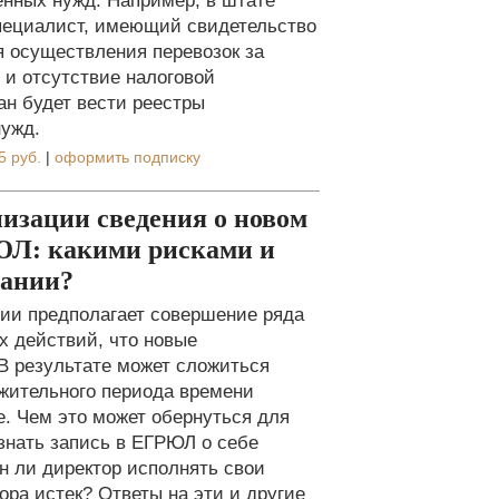
венных нужд. Например, в штате
специалист, имеющий свидетельство
я осуществления перевозок за
 и отсутствие налоговой
ан будет вести реестры
нужд.
5 руб.
|
оформить подписку
низации сведения о новом
ЮЛ: какими рисками и
пании?
нии предполагает совершение ряда
х действий, что новые
 В результате может сложиться
лжительного периода времени
. Чем это может обернуться для
знать запись в ЕГРЮЛ о себе
н ли директор исполнять свои
вора истек? Ответы на эти и другие