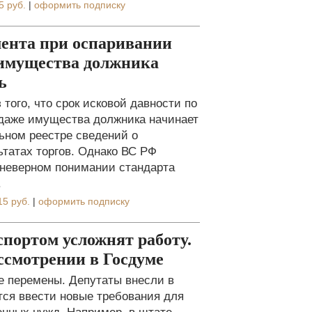
5 руб.
|
оформить подписку
мента при оспаривании
е имущества должника
ь
ого, что срок исковой давности по
одаже имущества должника начинает
ьном реестре сведений о
татах торгов. Однако ВС РФ
 неверном понимании стандарта
.
15 руб.
|
оформить подписку
спортом усложнят работу.
ссмотрении в Госдуме
е перемены. Депутаты внесли в
ется ввести новые требования для