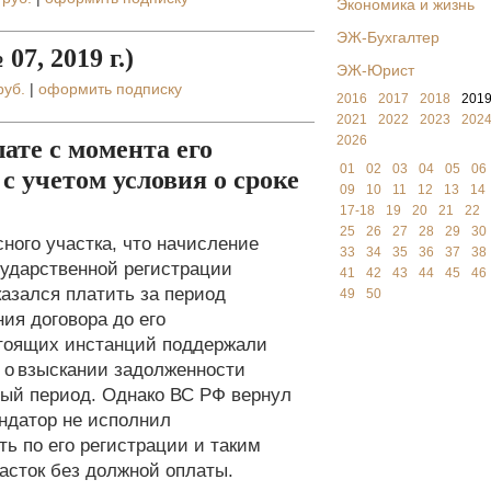
Экономика и жизнь
ЭЖ-Бухгалтер
7, 2019 г.)
ЭЖ-Юрист
руб.
|
оформить подписку
2016
2017
2018
201
2021
2022
2023
202
2026
ате с момента его
01
02
03
04
05
06
с учетом условия о сроке
09
10
11
12
13
14
17-18
19
20
21
22
25
26
27
28
29
30
ного участка, что начисление
33
34
35
36
37
38
сударственной регистрации
41
42
43
44
45
46
казался платить за период
49
50
ия договора до его
стоящих инстанций поддержали
а о взыскании задолженности
ный период. Однако ВС РФ вернул
ендатор не исполнил
ть по его регистрации и таким
асток без должной оплаты.