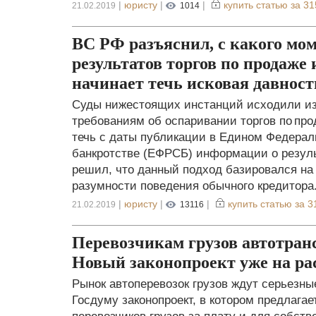
|
юристу
|
|
купить статью за
31
21.02.2019
1014
ВС РФ разъяснил, с какого мо
результатов торгов по продаж
начинает течь исковая давност
Суды нижестоящих инстанций исходили из т
требованиям об оспаривании торгов по пр
течь с даты публикации в Едином Федерал
банкротстве (ЕФРСБ) информации о резуль
решил, что данный подход базировался на
разумности поведения обычного кредитора
|
юристу
|
|
купить статью за
3
21.02.2019
13116
Перевозчикам грузов автотран
Новый законопроект уже на ра
Рынок автоперевозок грузов ждут серьезны
Госдуму законопроект, в котором предлага