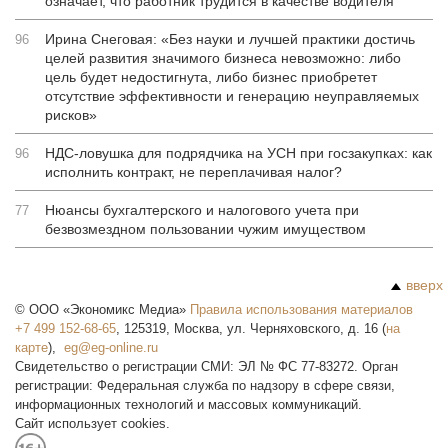
означает, что работник трудится в качестве водителя
Ирина Снеговая: «Без науки и лучшей практики достичь
96
целей развития значимого бизнеса невозможно: либо
цель будет недостигнута, либо бизнес приобретет
отсутствие эффективности и генерацию неуправляемых
рисков»
НДС-ловушка для подрядчика на УСН при госзакупках: как
96
исполнить контракт, не переплачивая налог?
Нюансы бухгалтерского и налогового учета при
77
безвозмездном пользовании чужим имуществом
вверх
©
ООО «Экономикс Медиа»
Правила использования материалов
+7 499 152-68-65
,
125319
,
Москва
,
ул. Черняховского, д. 16
(
на
карте
),
Свидетельство о регистрации СМИ: ЭЛ № ФС 77-83272. Орган
регистрации: Федеральная служба по надзору в сфере связи,
информационных технологий и массовых коммуникаций.
Сайт использует cookies.