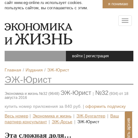
сайт www.eg-online.ru использует cookies.
я понимаю
пользуясь сайтом, вы соглашаетесь с этим.
войти
|
регистрация
Главная
Издания
ЭЖ-Юрист
ЭЖ-Юрист
ЭЖ-Юрист
№32
Экономика и жизнь №32 (9648)
|
(934) от 18
августа 2016
купить номер приложения за
840 руб.
|
оформить подписку
Весь номер
|
Экономика и жизнь
|
ЭЖ-Бухгалтер
|
Ваш
Показать архив
партнер-консультант
|
ЭЖ-Досье
|
ЭЖ-Юрист
Эта сложная доля…