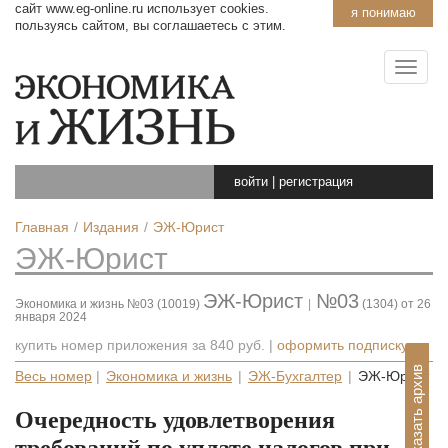
сайт www.eg-online.ru использует cookies.
я понимаю
пользуясь сайтом, вы соглашаетесь с этим.
войти
|
регистрация
Главная
Издания
ЭЖ-Юрист
ЭЖ-Юрист
ЭЖ-Юрист
№03
Экономика и жизнь №03 (10019)
|
(1304) от 26
января 2024
купить номер приложения за
840 руб.
|
оформить подписку
Показать архив
Весь номер
|
Экономика и жизнь
|
ЭЖ-Бухгалтер
|
ЭЖ-Юрист
Очередность удовлетворения
требований по уплате налогов при