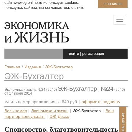
сайт www.eg-online.ru использует cookies.
я понимаю
пользуясь сайтом, вы соглашаетесь с этим.
войти
|
регистрация
Главная
Издания
ЭЖ-Бухгалтер
ЭЖ-Бухгалтер
ЭЖ-Бухгалтер
№24
Экономика и жизнь №24 (9540)
|
(9540)
от 17 июня 2014
купить номер приложения за
840 руб.
|
оформить подписку
Весь номер
|
Экономика и жизнь
|
ЭЖ-Бухгалтер
|
Ваш
Показать архив
партнер-консультант
|
ЭЖ-Досье
Спонсорство, благотворительность