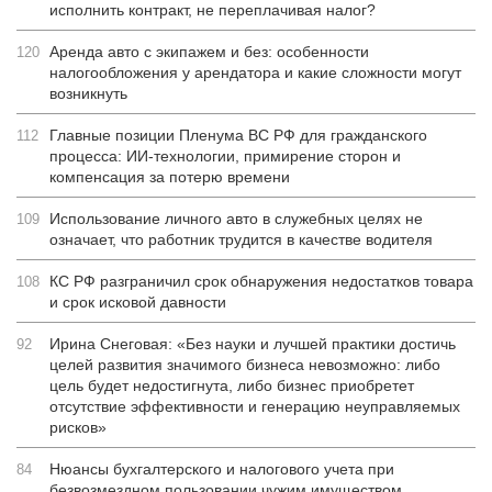
исполнить контракт, не переплачивая налог?
Аренда авто с экипажем и без: особенности
120
налогообложения у арендатора и какие сложности могут
возникнуть
Главные позиции Пленума ВС РФ для гражданского
112
процесса: ИИ-технологии, примирение сторон и
компенсация за потерю времени
Использование личного авто в служебных целях не
109
означает, что работник трудится в качестве водителя
КС РФ разграничил срок обнаружения недостатков товара
108
и срок исковой давности
Ирина Снеговая: «Без науки и лучшей практики достичь
92
целей развития значимого бизнеса невозможно: либо
цель будет недостигнута, либо бизнес приобретет
отсутствие эффективности и генерацию неуправляемых
рисков»
Нюансы бухгалтерского и налогового учета при
84
безвозмездном пользовании чужим имуществом