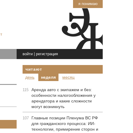
я понимаю
т
войти
|
регистрация
читают
день
неделя
месяц
Аренда авто с экипажем и без:
115
особенности налогообложения у
арендатора и какие сложности
могут возникнуть
Главные позиции Пленума ВС РФ
107
для гражданского процесса: ИИ-
технологии, примирение сторон и