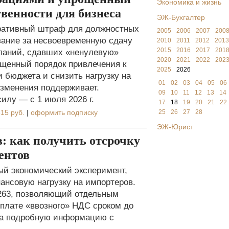
Экономика и жизнь
венности для бизнеса
ЭЖ-Бухгалтер
ративный штраф для должностных
2005
2006
2007
200
зание за несвоевременную сдачу
2010
2011
2012
2013
2015
2016
2017
201
мпаний, сдавших «ненулевую»
2020
2021
2022
202
ощенный порядок привлечения к
2025
2026
и бюджета и снизить нагрузку на
01
02
03
04
05
06
зменения поддерживает.
09
10
11
12
13
14
илу — с 1 июля 2026 г.
17
18
19
20
21
22
15 руб.
|
оформить подписку
25
26
27
28
ЭЖ-Юрист
: как получить отсрочку
ентов
вый экономический эксперимент,
ансовую нагрузку на импортеров.
 263, позволяющий отдельным
уплате «ввозного» НДС сроком до
ла подробную информацию с