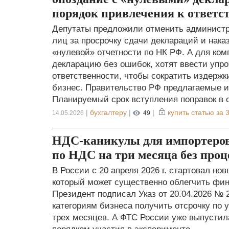
порядок привлечения к ответст
Депутаты предложили отменить админист
лиц за просрочку сдачи деклараций и нака
«нулевой» отчетности по НК РФ. А для ко
декларацию без ошибок, хотят ввести упр
ответственности, чтобы сократить издержк
бизнес. Правительство РФ предлагаемые и
Планируемый срок вступления поправок в с
|
бухгалтеру
|
|
купить статью за
3
14.05.2026
49
НДС-каникулы для импортеров
по НДС на три месяца без проц
В России с 20 апреля 2026 г. стартовал но
который может существенно облегчить фин
Президент подписал Указ от 20.04.2026 №
категориям бизнеса получить отсрочку по 
трех месяцев. А ФТС России уже выпусти