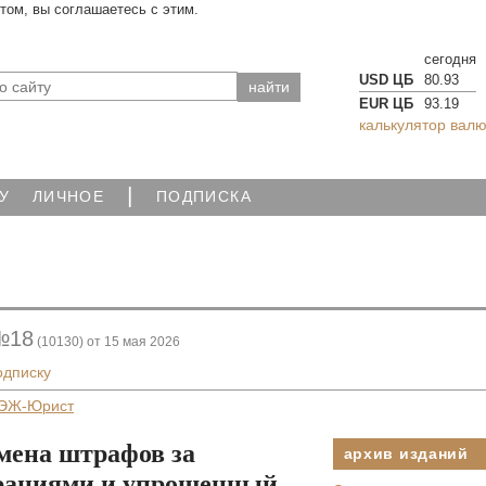
йтом, вы соглашаетесь с этим.
сегодня
USD ЦБ
80.93
EUR ЦБ
93.19
калькулятор валю
|
У
ЛИЧНОЕ
ПОДПИСКА
№18
(10130) от 15 мая 2026
одписку
ЭЖ-Юрист
мена штрафов за
архив изданий
арациями и упрощенный