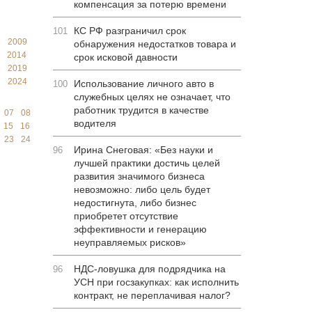
компенсация за потерю времени
КС РФ разграничил срок
101
8
2009
обнаружения недостатков товара и
2014
срок исковой давности
8
2019
3
2024
Использование личного авто в
100
служебных целях не означает, что
работник трудится в качестве
07
08
водителя
15
16
23
24
Ирина Снеговая: «Без науки и
96
лучшей практики достичь целей
развития значимого бизнеса
невозможно: либо цель будет
недостигнута, либо бизнес
приобретет отсутствие
эффективности и генерацию
неуправляемых рисков»
НДС-ловушка для подрядчика на
96
УСН при госзакупках: как исполнить
контракт, не переплачивая налог?