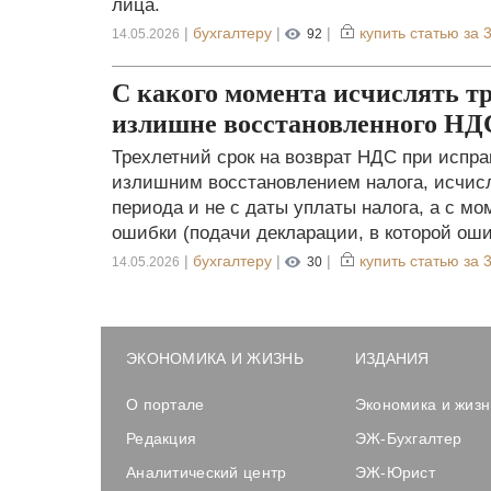
лица.
|
бухгалтеру
|
|
купить статью за
3
14.05.2026
92
С какого момента исчислять тр
излишне восстановленного НД
Трехлетний срок на возврат НДС при испр
излишним восстановлением налога, исчисл
периода и не с даты уплаты налога, а с м
ошибки (подачи декларации, в которой ош
|
бухгалтеру
|
|
купить статью за
3
14.05.2026
30
ЭКОНОМИКА И ЖИЗНЬ
ИЗДАНИЯ
О портале
Экономика и жизн
Редакция
ЭЖ-Бухгалтер
Аналитический центр
ЭЖ-Юрист