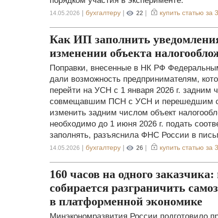
порядком участия в эксперименте.
|
бухгалтеру
|
|
купить статью за
3
14.05.2026
22
Как ИП заполнить уведомления
изменении объекта налогообло
Поправки, внесенные в НК РФ Федеральным
дали возможность предпринимателям, котор
перейти на УСН с 1 января 2026 г. задним
совмещавшим ПСН с УСН и перешедшим с 2
изменить задним числом объект налогообл
необходимо до 1 июня 2026 г. подать соот
заполнять, разъяснила ФНС России в пись
|
бухгалтеру
|
|
купить статью за
3
14.05.2026
26
160 часов на одного заказчика:
собирается разграничить само
в платформенной экономике
Минэкономразвития России подготовило пр