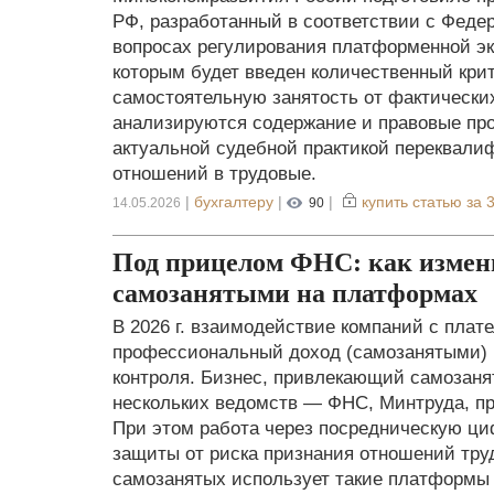
РФ, разработанный в соответствии с Феде
вопросах регулирования платформенной э
которым будет введен количественный кри
самостоятельную занятость от фактически
анализируются содержание и правовые про
актуальной судебной практикой переквали
отношений в трудовые.
|
бухгалтеру
|
|
купить статью за
3
14.05.2026
90
Под прицелом ФНС: как измени
самозанятыми на платформах
В 2026 г. взаимодействие компаний с плат
профессиональный доход (самозанятыми) 
контроля. Бизнес, привлекающий самозаня
нескольких ведомств — ФНС, Минтруда, пр
При этом работа через посредническую ци
защиты от риска признания отношений тру
самозанятых использует такие платформы д