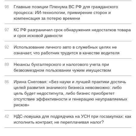
Главные позиции Пленума ВС РФ для гражданского
98
процесса: ИИ-технологии, примирение сторон и
компенсация за потерю времени
КС РФ разграничил срок обнаружения недостатков товара
97
и срок исковой давности
Использование личного авто в служебных целях не
92
означает, что работник трудится в качестве водителя
Нюансы бухгалтерского и налогового учета при
89
безвозмездном пользовании чужим имуществом
Ирина Снеговая: «Без науки и лучшей практики достичь
86
целей развития значимого бизнеса невозможно: либо
цель будет недостигнута, либо бизнес приобретет
отсутствие эффективности и генерацию неуправляемых
рисков»
НДС-ловушка для подрядчика на УСН при госзакупках: как
42
исполнить контракт, не переплачивая налог?