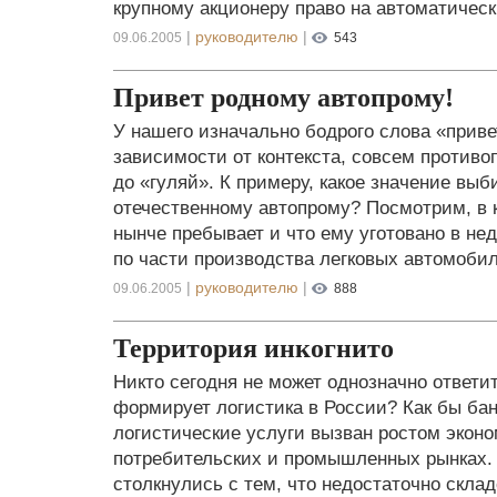
крупному акционеру право на автоматическ
|
руководителю
|
09.06.2005
543
Привет родному автопрому!
У нашего изначально бодрого слова «приве
зависимости от контекста, совсем противо
до «гуляй». К примеру, какое значение выб
отечественному автопрому? Посмотрим, в 
нынче пребывает и что ему уготовано в нед
по части производства легковых автомоби
|
руководителю
|
09.06.2005
888
Территория инкогнито
Никто сегодня не может однозначно ответи
формирует логистика в России? Как бы бан
логистические услуги вызван ростом экон
потребительских и промышленных рынках.
столкнулись с тем, что недостаточно скла