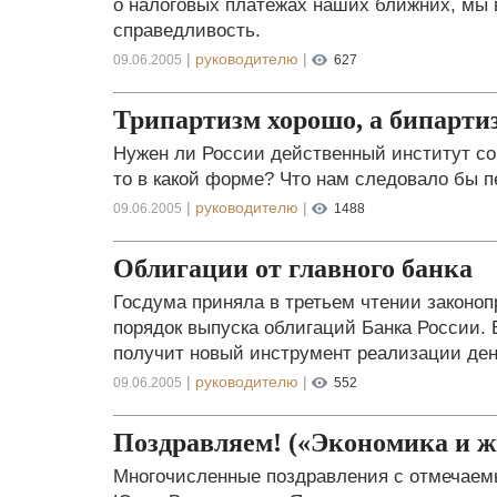
о налоговых платежах наших ближних, мы 
справедливость.
|
руководителю
|
09.06.2005
627
Трипартизм хорошо, а бипарти
Нужен ли России действенный институт со
то в какой форме? Что нам следовало бы п
|
руководителю
|
09.06.2005
1488
Облигации от главного банка
Госдума приняла в третьем чтении законо
порядок выпуска облигаций Банка России.
получит новый инструмент реализации ден
|
руководителю
|
09.06.2005
552
Поздравляем! («Экономика и жиз
Многочисленные поздравления с отмечае