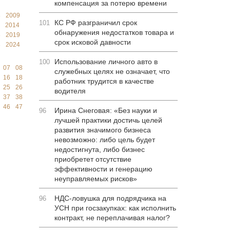
компенсация за потерю времени
8
2009
КС РФ разграничил срок
101
2014
обнаружения недостатков товара и
8
2019
срок исковой давности
3
2024
Использование личного авто в
100
07
08
служебных целях не означает, что
16
18
работник трудится в качестве
25
26
водителя
37
38
46
47
Ирина Снеговая: «Без науки и
96
лучшей практики достичь целей
развития значимого бизнеса
невозможно: либо цель будет
недостигнута, либо бизнес
приобретет отсутствие
эффективности и генерацию
неуправляемых рисков»
НДС-ловушка для подрядчика на
96
УСН при госзакупках: как исполнить
контракт, не переплачивая налог?