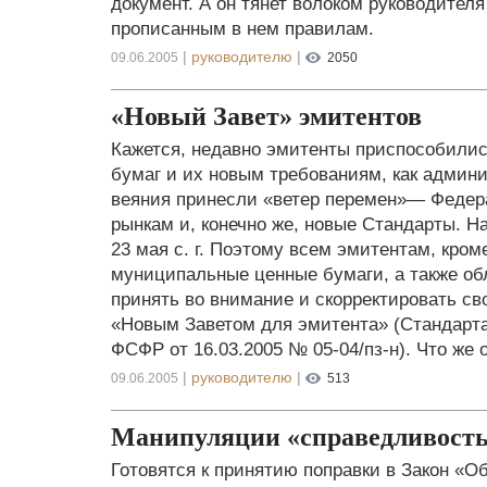
документ. А он тянет волоком руководител
прописанным в нем правилам.
|
руководителю
|
09.06.2005
2050
«Новый Завет» эмитентов
Кажется, недавно эмитенты приспособили
бумаг и их новым требованиям, как админ
веяния принесли «ветер перемен»— Феде
рынкам и, конечно же, новые Стандарты. Н
23 мая с. г. Поэтому всем эмитентам, кро
муниципальные ценные бумаги, а также об
принять во внимание и скорректировать св
«Новым Заветом для эмитента» (Стандарт
ФСФР от 16.03.2005 № 05-04/пз-н). Что же 
|
руководителю
|
09.06.2005
513
Манипуляции «справедливост
Готовятся к принятию поправки в Закон «