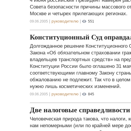
4 июня российский Президент намерен рас
Совета безопасности причины массового о
Москве и четырех прилегающих регионах.
|
руководителю
|
09.06.2005
551
Конституционный Суд оправд
Долгожданное решение Конституционного С
Закона «Об обязательном страховании гра
владельцев транспортных средств» на пре
Конституции России было оглашено 31 ма
соответствующими главному Закону страны
обжалованию не подлежит. Так что в целом 
нужно лишь косметических изменений.
|
руководителю
|
09.06.2005
845
Две налоговые справедливости
Человеческая природа такова, что налоги, 
нам непомерными (или по крайней мере дос