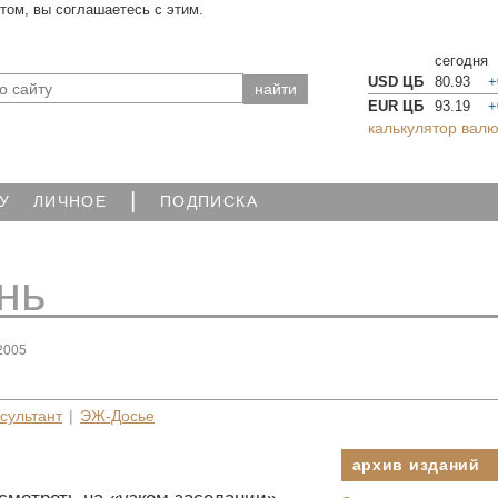
йтом, вы соглашаетесь с этим.
сегодня
USD ЦБ
80.93
+
EUR ЦБ
93.19
+
калькулятор валю
|
У
ЛИЧНОЕ
ПОДПИСКА
нь
2005
сультант
|
ЭЖ-Досье
архив изданий