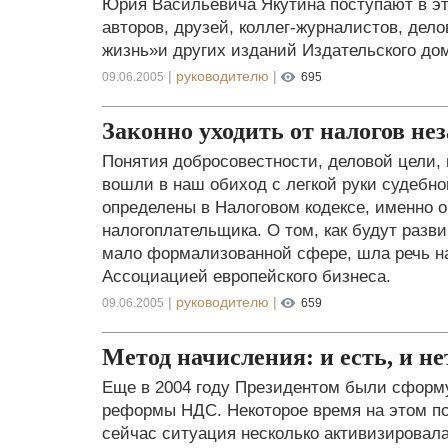
Юрия Васильевича Якутина поступают в эт
авторов, друзей, коллег-журналистов, дел
жизнь»и других изданий Издательского дом
|
руководителю
|
09.06.2005
695
Законно уходить от налогов не
Понятия добросовестности, деловой цели,
вошли в наш обиход с легкой руки судебно
определены в Налоговом кодексе, именно 
налогоплательщика. О том, как будут разв
мало формализованной сфере, шла речь н
Ассоциацией европейского бизнеса.
|
руководителю
|
09.06.2005
659
Метод начисления: и есть, и не
Еще в 2004 году Президентом были сформ
реформы НДС. Некоторое время на этом по
сейчас ситуация несколько активизирова