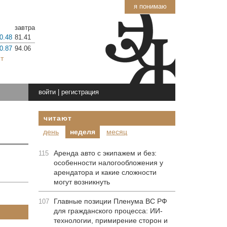
я понимаю
завтра
0.48
81.41
0.87
94.06
т
войти
|
регистрация
читают
день
неделя
месяц
Аренда авто с экипажем и без:
115
особенности налогообложения у
арендатора и какие сложности
могут возникнуть
Главные позиции Пленума ВС РФ
107
для гражданского процесса: ИИ-
технологии, примирение сторон и