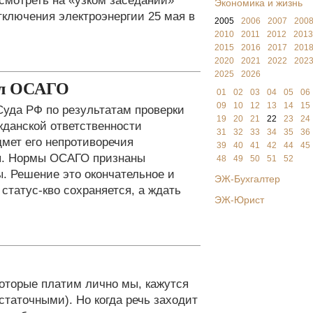
смотреть на «узком заседании»
Экономика и жизнь
тключения электроэнергии 25 мая в
2005
2006
2007
200
2010
2011
2012
2013
2015
2016
2017
201
2020
2021
2022
202
2025
2026
ал ОСАГО
01
02
03
04
05
06
09
10
12
13
14
15
уда РФ по результатам проверки
19
20
21
22
23
24
жданской ответственности
31
32
33
34
35
36
дмет его непротиворечия
39
40
41
42
44
45
я. Нормы ОСАГО признаны
48
49
50
51
52
. Решение это окончательное и
ЭЖ-Бухгалтер
статус-кво сохраняется, а ждать
ЭЖ-Юрист
которые платим лично мы, кажутся
таточными). Но когда речь заходит