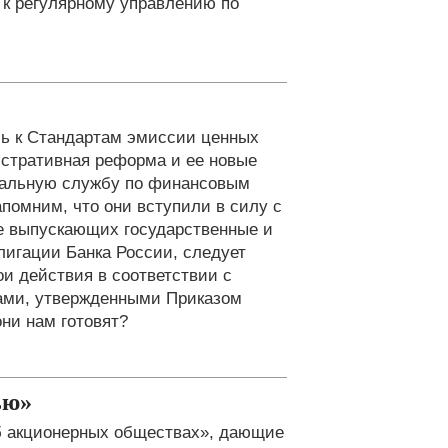
я к регулярному управлению по
сь к Стандартам эмиссии ценных
истративная реформа и ее новые
ральную службу по финансовым
апомним, что они вступили в силу с
ме выпускающих государственные и
лигации Банка России, следует
ои действия в соответствии с
ами, утвержденными Приказом
они нам готовят?
ью»
Об акционерных обществах», дающие