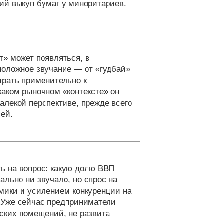
ий выкуп бумаг у миноритариев.
т» может появляться, в
положное звучание — от «гудбай»
ирать применительно к
каком рыночном «контексте» он
алекой перспективе, прежде всего
лей.
ть на вопрос: какую долю ВВП
ально ни звучало, но спрос на
омики и усилением конкуренции на
 Уже сейчас предприниматели
дских помещений, не развита