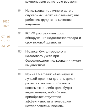
компенсация за потерю времени
Использование личного авто в
94
служебных целях не означает, что
работник трудится в качестве
9
2020
водителя
4
2025
КС РФ разграничил срок
94
07
08
обнаружения недостатков товара и
15
16
срок исковой давности
23
24
Нюансы бухгалтерского и
83
налогового учета при
безвозмездном пользовании чужим
имуществом
Ирина Снеговая: «Без науки и
81
лучшей практики достичь целей
развития значимого бизнеса
невозможно: либо цель будет
недостигнута, либо бизнес
приобретет отсутствие
эффективности и генерацию
неуправляемых рисков»