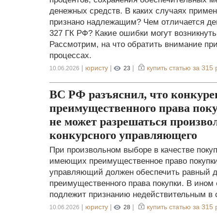
денежных средств. В каких случаях примен
признано надлежащим? Чем отличается депо
327 ГК РФ? Какие ошибки могут возникнут
Рассмотрим, на что обратить внимание пр
процессах.
|
юристу
|
|
купить статью за
315 
10.06.2026
23
ВС РФ разъяснил, что конкуре
преимущественного права пок
не может разрешаться произв
конкурсного управляющего
При произвольном выборе в качестве покуп
имеющих преимущественное право покупки
управляющий должен обеспечить равный д
преимущественного права покупки. В ином
подлежит признанию недействительным в с
|
юристу
|
|
купить статью за
315 
10.06.2026
28