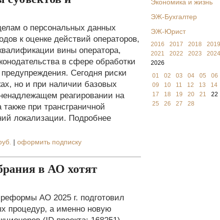
Экономика и жизнь
ЭЖ-Бухгалтер
о делам о персональных данных
ЭЖ-Юрист
дов к оценке действий операторов,
2016
2017
2018
201
квалификации вины оператора,
2021
2022
2023
202
конодательства в сфере обработки
2026
 предупреждения. Сегодня риски
01
02
03
04
05
06
ах, но и при наличии базовых
09
10
11
12
13
14
 ненадлежащем реагировании на
17
18
19
20
21
22
25
26
27
28
 также при трансграничной
ний локализации. Подробнее
руб.
|
оформить подписку
брания в АО хотят
 реформы АО 2025 г. подготовил
х процедур, а именно новую