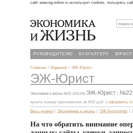
сайт www.eg-online.ru использует cookies. пользуясь са
РУКОВОДИТЕЛЮ
БУХГАЛТЕРУ
ЮРИСТ
Главная
Издания
ЭЖ-Юрист
ЭЖ-Юрист
ЭЖ-Юрист
№22
Экономика и жизнь №22 (10134)
|
купить номер приложения за
840 руб.
|
оформить п
Весь номер
|
Экономика и жизнь
|
ЭЖ-Бухгалтер
|
На что обратить внимание опе
данных: сайты, утечки, запрос