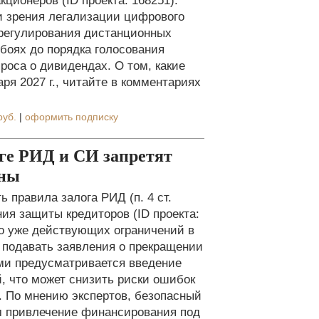
ионеров (ID проекта: 168251).
и зрения легализации цифрового
 регулирования дистанционных
боях до порядка голосования
роса о дивидендах. О том, какие
аря 2027 г., читайте в комментариях
руб.
|
оформить подписку
оге РИД и СИ запретят
аны
правила залога РИД (п. 4 ст.
ения защиты кредиторов (ID проекта:
мо уже действующих ограничений в
 подавать заявления о прекращении
ами предусматривается введение
, что может снизить риски ошибок
. По мнению экспертов, безопасный
м привлечение финансирования под