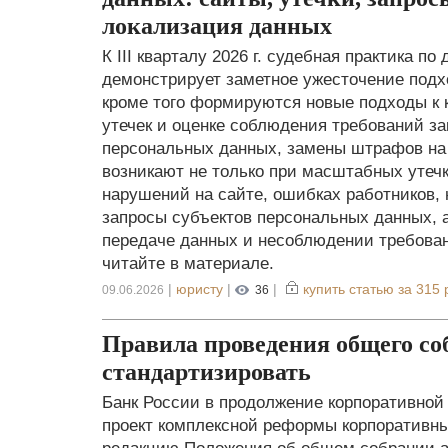
локализация данных
К III кварталу 2026 г. судебная практика п
демонстрирует заметное ужесточение подхо
кроме того формируются новые подходы к 
утечек и оценке соблюдения требований за
персональных данных, замены штрафов на
возникают не только при масштабных утечк
нарушений на сайте, ошибках работников,
запросы субъектов персональных данных, а
передаче данных и несоблюдении требова
читайте в материале.
|
юристу
|
|
купить статью за
315 
09.06.2026
36
Правила проведения общего со
стандартизировать
Банк России в продолжение корпоративной
проект комплексной реформы корпоративны