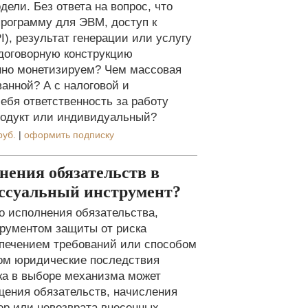
дели. Без ответа на вопрос, что
рограмму для ЭВМ, доступ к
), результат генерации или услугу
договорную конструкцию
нно монетизируем? Чем массовая
анной? А с налоговой и
себя ответственность за работу
родукт или индивидуальный?
руб.
|
оформить подписку
нения обязательств в
цессуальный инструмент?
 исполнения обязательства,
трументом защиты от риска
спечением требований или способом
том юридические последствия
ка в выборе механизма может
ащения обязательств, начисления
ер или невозврата внесенных