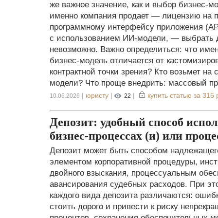
же важное значение, как и выбор бизнес-мо
именно компания продает — лицензию на п
программному интерфейсу приложения (API
с использованием ИИ-модели, — выбрать 
невозможно. Важно определиться: что име
бизнес-модель отличается от кастомизиров
контрактной точки зрения? Кто возьмет на 
модели? Что проще внедрить: массовый п
|
юристу
|
|
купить статью за
315 
10.06.2026
22
Депозит: удобный способ испол
бизнес-процессах (и) или про
Депозит может быть способом надлежащего
элементом корпоративной процедуры, инс
двойного взыскания, процессуальным обе
авансирования судебных расходов. При э
каждого вида депозита различаются: ошиб
стоить дорого и привести к риску непрекр
процентов, сохранения обеспечительных м