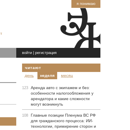
я понимаю
т
войти
|
регистрация
читают
день
неделя
месяц
Аренда авто с экипажем и без:
123
особенности налогообложения у
арендатора и какие сложности
могут возникнуть
Главные позиции Пленума ВС РФ
108
для гражданского процесса: ИИ-
технологии, примирение сторон и