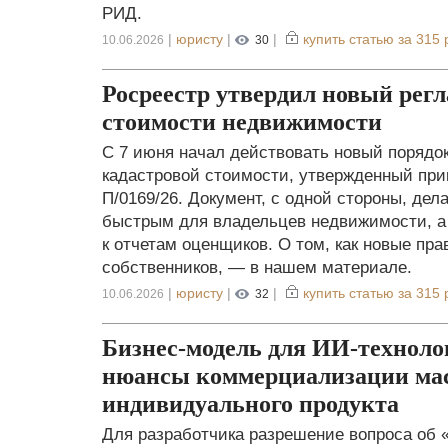
РИД.
|
юристу
|
|
купить статью за
315 
10.06.2026
30
Росреестр утвердил новый рег
стоимости недвижимости
С 7 июня начал действовать новый порядо
кадастровой стоимости, утвержденный при
П/0169/26. Документ, с одной стороны, дел
быстрым для владельцев недвижимости, а 
к отчетам оценщиков. О том, как новые пр
собственников, — в нашем материале.
|
юристу
|
|
купить статью за
315 
10.06.2026
32
Бизнес-модель для ИИ-техноло
нюансы коммерциализации мас
индивидуального продукта
Для разработчика разрешение вопроса об «