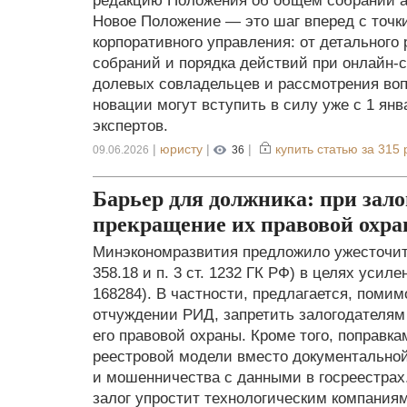
редакцию Положения об общем собрании акц
Новое Положение — это шаг вперед с точк
корпоративного управления: от детального
собраний и порядка действий при онлайн-с
долевых совладельцев и рассмотрения воп
новации могут вступить в силу уже с 1 янв
экспертов.
|
юристу
|
|
купить статью за
315 
09.06.2026
36
Барьер для должника: при зал
прекращение их правовой охр
Минэкономразвития предложило ужесточить 
358.18 и п. 3 ст. 1232 ГК РФ) в целях усил
168284). В частности, предлагается, поми
отчуждении РИД, запретить залогодателям
его правовой охраны. Кроме того, поправк
реестровой модели вместо документальной
и мошенничества с данными в госреестрах
залог упростит технологическим компания