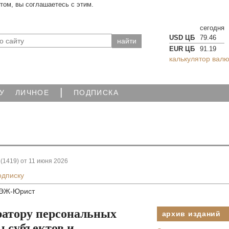
йтом, вы соглашаетесь с этим.
сегодня
USD ЦБ
79.46
EUR ЦБ
91.19
калькулятор валю
|
У
ЛИЧНОЕ
ПОДПИСКА
(1419) от 11 июня 2026
одписку
ЭЖ-Юрист
ратору персональных
архив изданий
ы субъектов и