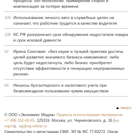
процесса: ИИ-технологии, примирение сторон и
компенсация за потерю времени
Использование личного авто в служебных целях не
109
означает, что работник трудится в качестве водителя
КС РФ разграничил срок обнаружения недостатков товара
108
и срок исковой давности
Ирина Снеговая: «Без науки и лучшей практики достичь
92
целей развития значимого бизнеса невозможно: либо
цель будет недостигнута, либо бизнес приобретет
отсутствие эффективности и генерацию неуправляемых
рисков»
Нюансы бухгалтерского и налогового учета при
84
безвозмездном пользовании чужим имуществом
вверх
©
ООО «Экономикс Медиа»
Правила использования материалов
+7 499 152-68-65
,
125319
,
Москва
,
ул. Черняховского, д. 16
(
на
карте
),
Свидетельство о регистрации СМИ: ЭЛ № ФС 77-83272. Орган