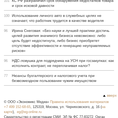
КС РФ разграничил срок обнаружения недостатков товара
101
и срок исковой давности
Использование личного авто в служебных целях не
100
означает, что работник трудится в качестве водителя
Ирина Снеговая: «Без науки и лучшей практики достичь
96
целей развития значимого бизнеса невозможно: либо
цель будет недостигнута, либо бизнес приобретет
отсутствие эффективности и генерацию неуправляемых
рисков»
НДС-ловушка для подрядчика на УСН при госзакупках: как
96
исполнить контракт, не переплачивая налог?
Нюансы бухгалтерского и налогового учета при
77
безвозмездном пользовании чужим имуществом
вверх
©
ООО «Экономикс Медиа»
Правила использования материалов
+7 499 152-68-65
,
125319
,
Москва
,
ул. Черняховского, д. 16
(
на
карте
),
Свидетельство о регистрации СМИ: ЭЛ № ФС 77-83272. Орган