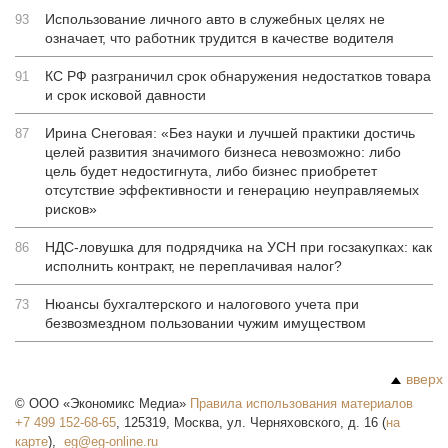
Использование личного авто в служебных целях не
93
означает, что работник трудится в качестве водителя
КС РФ разграничил срок обнаружения недостатков товара
91
и срок исковой давности
Ирина Снеговая: «Без науки и лучшей практики достичь
87
целей развития значимого бизнеса невозможно: либо
цель будет недостигнута, либо бизнес приобретет
отсутствие эффективности и генерацию неуправляемых
рисков»
НДС-ловушка для подрядчика на УСН при госзакупках: как
86
исполнить контракт, не переплачивая налог?
Нюансы бухгалтерского и налогового учета при
73
безвозмездном пользовании чужим имуществом
вверх
©
ООО «Экономикс Медиа»
Правила использования материалов
+7 499 152-68-65
,
125319
,
Москва
,
ул. Черняховского, д. 16
(
на
карте
),