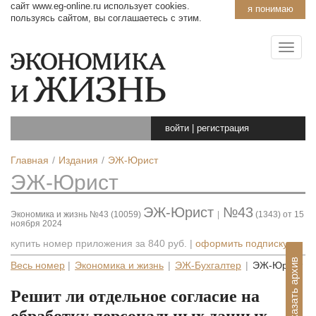
сайт www.eg-online.ru использует cookies.
я понимаю
пользуясь сайтом, вы соглашаетесь с этим.
войти
|
регистрация
Главная
Издания
ЭЖ-Юрист
ЭЖ-Юрист
ЭЖ-Юрист
№43
Экономика и жизнь №43 (10059)
|
(1343) от 15
ноября 2024
купить номер приложения за
840 руб.
|
оформить подписку
Показать архив
Весь номер
|
Экономика и жизнь
|
ЭЖ-Бухгалтер
|
ЭЖ-Юрист
Решит ли отдельное согласие на
обработку персональных данных