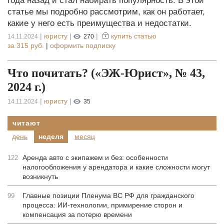
года назад и стал набирать популярность. В этой
статье мы подробно рассмотрим, как он работает,
какие у него есть преимущества и недостатки.
|
юристу
|
|
купить статью
14.11.2024
270
за
315 руб.
|
оформить подписку
Что почитать? («ЭЖ-Юрист», № 43,
2024 г.)
|
юристу
|
14.11.2024
35
читают
день
неделя
месяц
Аренда авто с экипажем и без: особенности
122
налогообложения у арендатора и какие сложности могут
возникнуть
Главные позиции Пленума ВС РФ для гражданского
99
процесса: ИИ-технологии, примирение сторон и
компенсация за потерю времени