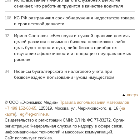
Использование личного авто в служебных целях не
109
означает, что работник трудится в качестве водителя
КС РФ разграничил срок обнаружения недостатков товара
108
и срок исковой давности
Ирина Снеговая: «Без науки и лучшей практики достичь
92
целей развития значимого бизнеса невозможно: либо
цель будет недостигнута, либо бизнес приобретет
отсутствие эффективности и генерацию неуправляемых
рисков»
Нюансы бухгалтерского и налогового учета при
84
безвозмездном пользовании чужим имуществом
вверх
©
ООО «Экономикс Медиа»
Правила использования материалов
+7 499 152-68-65
,
125319
,
Москва
,
ул. Черняховского, д. 16
(
на
карте
),
Свидетельство о регистрации СМИ: ЭЛ № ФС 77-83272. Орган
регистрации: Федеральная служба по надзору в сфере связи,
информационных технологий и массовых коммуникаций.
Сайт использует cookies.