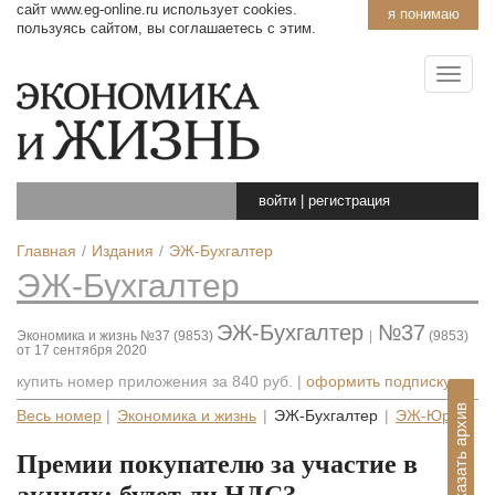
сайт www.eg-online.ru использует cookies.
я понимаю
пользуясь сайтом, вы соглашаетесь с этим.
войти
|
регистрация
Главная
Издания
ЭЖ-Бухгалтер
ЭЖ-Бухгалтер
ЭЖ-Бухгалтер
№37
Экономика и жизнь №37 (9853)
|
(9853)
от 17 сентября 2020
купить номер приложения за
840 руб.
|
оформить подписку
Показать архив
Весь номер
|
Экономика и жизнь
|
ЭЖ-Бухгалтер
|
ЭЖ-Юрист
Премии покупателю за участие в
акциях: будет ли НДС?