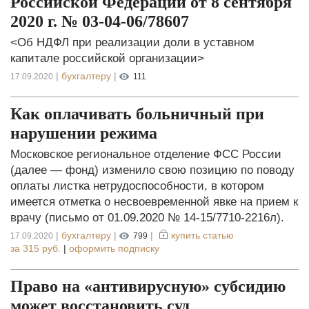
Российской Федерации от 8 сентября
2020 г. № 03-04-06/78607
<Об НДФЛ при реализации доли в уставном
капитале российской организации>
|
бухгалтеру
|
17.09.2020
111
Как оплачивать больничный при
нарушении режима
Московское региональное отделение ФСС России
(далее — фонд) изменило свою позицию по поводу
оплаты листка нетрудоспособности, в котором
имеется отметка о несвоевременной явке на прием к
врачу (письмо от 01.09.2020 № 14-15/7710-2216л).
|
бухгалтеру
|
|
купить статью
17.09.2020
799
за
315 руб.
|
оформить подписку
Право на «антивирусную» субсидию
может восстановить суд