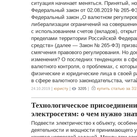
ситуация начинает меняться. Принятый, н
Федеральный закон от 02.08.2019 № 265-Ф
Федеральный закон „О валютном регулиров
либерализации ограничений на совершени
с использованием счетов (вкладов), откры
пределами территории Российской Федера
средств» (далее — Закон № 265-ФЗ) призва
смягчения правового регулирования. Но д
изменения? О последних тенденциях в сфе
валютного контроля, о проблемах, с котор
физические и юридические лица в своей р
в сфере валютного законодательства, чита
|
юристу
|
|
купить статью за
31
24.10.2019
3205
Технологическое присоединени
электросетям: о чем нужно зна
Подвести электричество к объекту, особен
деятельности и мощности принимающего ус