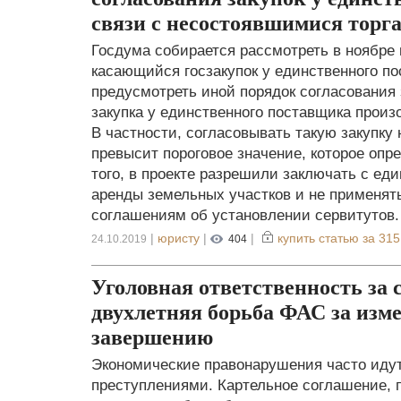
связи с несостоявшимися торг
Госдума собирается рассмотреть в ноябре 
касающийся госзакупок у единственного по
предусмотреть иной порядок согласования 
закупка у единственного поставщика произ
В частности, согласовывать такую закупку 
превысит пороговое значение, которое опр
того, в проекте разрешили заключать с е
аренды земельных участков и не применять
соглашениям об установлении сервитутов.
|
юристу
|
|
купить статью за
315
24.10.2019
404
Уголовная ответственность за с
двухлетняя борьба ФАС за изм
завершению
Экономические правонарушения часто идут
преступлениями. Картельное соглашение, п