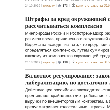
|
юристу
|
|
купить статью за
315
24.10.2019
173
Штрафы за вред окружающей с
рассчитываться комплексно
Минприроды России и Роспотребнадзор ра
размера вреда, причиненного окружающей 
Ведомства исходят из того, что вред, пр
определяться комплексно, путем суммиров
каждому из компонентов окружающей сред
|
юристу
|
|
купить статью за
315
24.10.2019
198
Валютное регулирование: закон
либерализацию, но достаточно 
Действующее российское законодательство
предъявляет крайне жесткие требования к 
выручки по внешнеторговым контрактам, а
предусматривает колоссальные штрафы. М