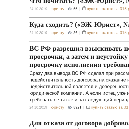
Что почитать? («ЭЖ-Юрист», № 
|
юристу
|
|
купить статью за
315 
24.10.2019
55
Куда сходить? («ЭЖ-Юрист», № 4
|
юристу
|
|
купить статью за
315 
24.10.2019
36
ВС РФ разрешил взыскивать не
просрочки, а затем и неустойк
просрочку исполнения требова
Сразу два вывода ВС РФ сделал при рассмо
недействительность договора на оказание ю
недействительной является и доверенност
юридической компании. А если истец уже и
требовать ее также и за следующий период
|
юристу
|
|
купить статью за
31
24.10.2019
8921
Для отказа от договора добров