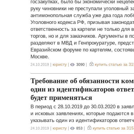
госзакупках, было бы экономически нецеле
руку чиновники не преступали уголовный з
антимонопольная служба уже два года лобб
Уголовного кодекса РФ, призывая законода
ответственность за картели не только для
торгов, но и для заказчиков. Аргументы в 
разделяют в МВД и Генпрокуратуре, предс
Евразийском форуме по картелям, состояв
Москве.
|
юристу
|
|
купить статью за
31
24.10.2019
3090
Требование об обязанности ко
один из идентификаторов отве
будет применяться
В период с 28.10.2019 до 30.03.2020 в зая
и исковых заявлениях, которые подаются 
указывать один из идентификаторов ответ
|
юристу
|
|
купить статью за
315
24.10.2019
853