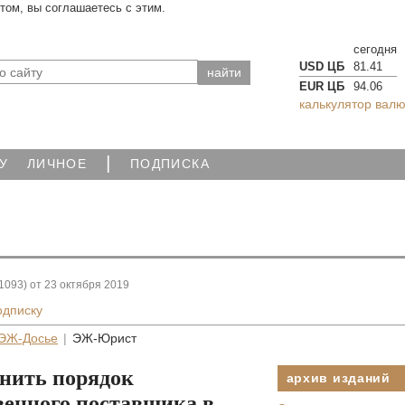
йтом, вы соглашаетесь с этим.
сегодня
USD ЦБ
81.41
EUR ЦБ
94.06
калькулятор валю
|
У
ЛИЧНОЕ
ПОДПИСКА
1093) от 23 октября 2019
одписку
ЭЖ-Досье
|
ЭЖ-Юрист
нить порядок
архив изданий
венного поставщика в