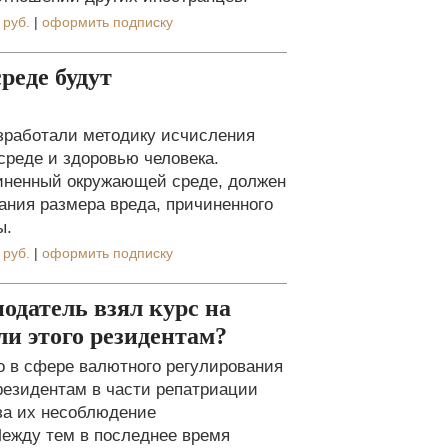
 руб.
|
оформить подписку
реде будут
зработали методику исчисления
среде и здоровью человека.
ичиненный окружающей среде, должен
ания размера вреда, причиненного
ы.
 руб.
|
оформить подписку
одатель взял курс на
ли этого резидентам?
 в сфере валютного регулирования
резидентам в части репатриации
 за их несоблюдение
ежду тем в последнее время