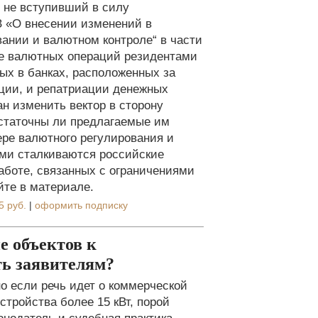
о не вступивший в силу
З «О внесении изменений в
ании и валютном контроле“ в части
е валютных операций резидентами
тых в банках, расположенных за
ции, и репатриации денежных
н изменить вектор в сторону
остаточны ли предлагаемые им
ре валютного регулирования и
ыми сталкиваются российские
аботе, связанных с ограничениями
йте в материале.
5 руб.
|
оформить подписку
е объектов к
ть заявителям?
но если речь идет о коммерческой
тройства более 15 кВт, порой