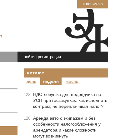
я понимаю
т
войти
|
регистрация
читают
день
неделя
месяц
НДС-ловушка для подрядчика на
122
УСН при госзакупках: как исполнить
контракт, не переплачивая налог?
Аренда авто с экипажем и без:
120
особенности налогообложения у
арендатора и какие сложности
могут возникнуть