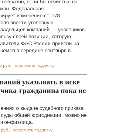
сообразно, если бы нечистые на
акон. Федеральная
ирует изменение ст. 178
теля ввести уголовную
 владельцев компаний — участников
пользу своей позиции, которую
тавители ФАС России привели на
шемся в середине сентября в
5 руб.
|
оформить подписку
мпаний указывать в иске
тчика-гражданина пока не
влениях о выдаче судебного приказа
в суды общей юрисдикции, можно не
чика-физлица.
 руб.
|
оформить подписку