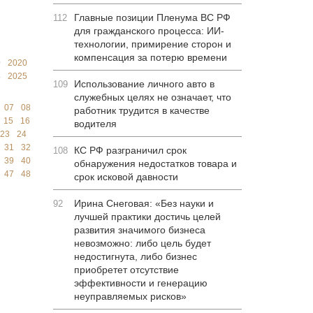
Главные позиции Пленума ВС РФ
112
для гражданского процесса: ИИ-
технологии, примирение сторон и
компенсация за потерю времени
9
2020
4
2025
Использование личного авто в
109
служебных целях не означает, что
07
08
работник трудится в качестве
15
16
водителя
23
24
31
32
КС РФ разграничил срок
108
39
40
обнаружения недостатков товара и
47
48
срок исковой давности
Ирина Снеговая: «Без науки и
92
лучшей практики достичь целей
развития значимого бизнеса
невозможно: либо цель будет
недостигнута, либо бизнес
приобретет отсутствие
эффективности и генерацию
неуправляемых рисков»