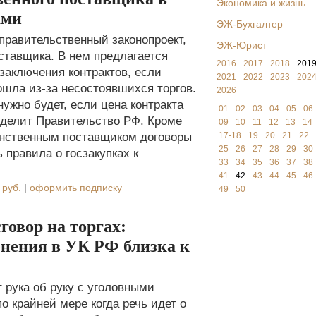
Экономика и жизнь
ами
ЭЖ-Бухгалтер
правительственный законопроект,
ЭЖ-Юрист
ставщика. В нем предлагается
2016
2017
2018
201
заключения контрактов, если
2021
2022
2023
202
ошла из-за несостоявшихся торгов.
2026
нужно будет, если цена контракта
01
02
03
04
05
06
еделит Правительство РФ. Кроме
09
10
11
12
13
14
динственным поставщиком договоры
17-18
19
20
21
22
25
26
27
28
29
30
 правила о госзакупках к
33
34
35
36
37
38
41
42
43
44
45
46
 руб.
|
оформить подписку
49
50
говор на торгах:
енения в УК РФ близка к
 рука об руку с уголовными
о крайней мере когда речь идет о