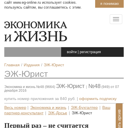
сайт www.eg-online.ru использует cookies.
я понимаю
пользуясь сайтом, вы соглашаетесь с этим.
войти
|
регистрация
Главная
Издания
ЭЖ-Юрист
ЭЖ-Юрист
ЭЖ-Юрист
№48
Экономика и жизнь №48 (9664)
|
(949) от 07
декабря 2016
купить номер приложения за
840 руб.
|
оформить подписку
Весь номер
|
Экономика и жизнь
|
ЭЖ-Бухгалтер
|
Ваш
Показать архив
партнер-консультант
|
ЭЖ-Досье
|
ЭЖ-Юрист
Первый раз – не считается