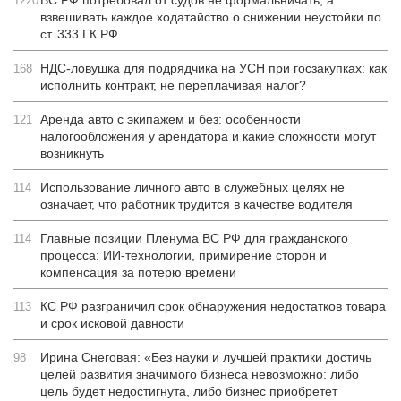
ВС РФ потребовал от судов не формальничать, а
1220
взвешивать каждое ходатайство о снижении неустойки по
ст. 333 ГК РФ
НДС-ловушка для подрядчика на УСН при госзакупках: как
168
исполнить контракт, не переплачивая налог?
Аренда авто с экипажем и без: особенности
121
налогообложения у арендатора и какие сложности могут
возникнуть
Использование личного авто в служебных целях не
114
означает, что работник трудится в качестве водителя
Главные позиции Пленума ВС РФ для гражданского
114
процесса: ИИ-технологии, примирение сторон и
компенсация за потерю времени
КС РФ разграничил срок обнаружения недостатков товара
113
и срок исковой давности
Ирина Снеговая: «Без науки и лучшей практики достичь
98
целей развития значимого бизнеса невозможно: либо
цель будет недостигнута, либо бизнес приобретет