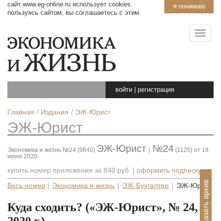
сайт www.eg-online.ru использует cookies.
я понимаю
пользуясь сайтом, вы соглашаетесь с этим.
войти
|
регистрация
Главная
Издания
ЭЖ-Юрист
ЭЖ-Юрист
ЭЖ-Юрист
№24
Экономика и жизнь №24 (9840)
|
(1125) от 18
июня 2020
купить номер приложения за
840 руб.
|
оформить подписку
Показать архив
Весь номер
|
Экономика и жизнь
|
ЭЖ-Бухгалтер
|
ЭЖ-Юрист
Куда сходить? («ЭЖ-Юрист», № 24,
2020 г.)