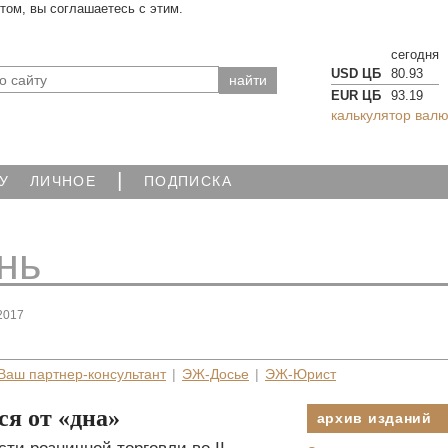
йтом, вы соглашаетесь с этим.
сегодня
USD ЦБ
80.93
EUR ЦБ
93.19
калькулятор валю
|
У
ЛИЧНОЕ
ПОДПИСКА
нь
2017
Ваш партнер-консультант
|
ЭЖ-Досье
|
ЭЖ-Юрист
ся от «дна»
архив изданий