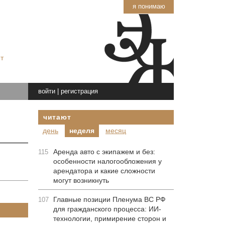
я понимаю
т
войти
|
регистрация
читают
день
неделя
месяц
Аренда авто с экипажем и без:
115
особенности налогообложения у
арендатора и какие сложности
могут возникнуть
Главные позиции Пленума ВС РФ
107
для гражданского процесса: ИИ-
технологии, примирение сторон и