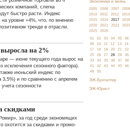
ти розничной торговли во II
Экономика и жизнь
ческих компаний, слегка
2005
2006
2007
200
дут быстро расти. Индекс
2010
2011
2012
2013
 на уровне +4%, что, по мнению
2015
2016
2017
201
2020
2021
2022
202
позитивном тренде в отрасли.
2025
2026
01
02
03
04
05
06
09
10
11
12
13
14
 выросла на 2%
17
18
19
20
21
22
25
26
27
28
29
30
аре — июне текущего года вырос на
33
34
35
36
37
38
ез исключения сезонного фактора).
41
42
43
44
45
46
также июньский индекс по
49
50
а 3,5%) и по сравнению с апрелем
ЭЖ-Бухгалтер
з учета сезонности
ЭЖ-Юрист
за скидками
Ромир», за год среди экономящих
то охотится за скидками и промо-