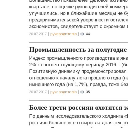
Большинство показателей деловой активнос
квартале, по оценке руководителей коммер
улучшились, но в ближайшие месяцы не бу
предпринимательской уверенности остался
экономистов, свидетельствует о скромном 
|
руководителю
|
20.07.2017
44
Промышленность за полугодие
Индекс промышленного производства в янв
2% к соответствующему периоду 2016 г. (б
Позитивную динамику продемонстрировал 
отношению к началу лета прошлого года (н
нынешнего года (на 1,7%), правда, тоже бе
|
руководителю
|
20.07.2017
35
Более трети россиян охотятся 
По данным исследовательского холдинга «
россиян больше всего выросла доля тех, к