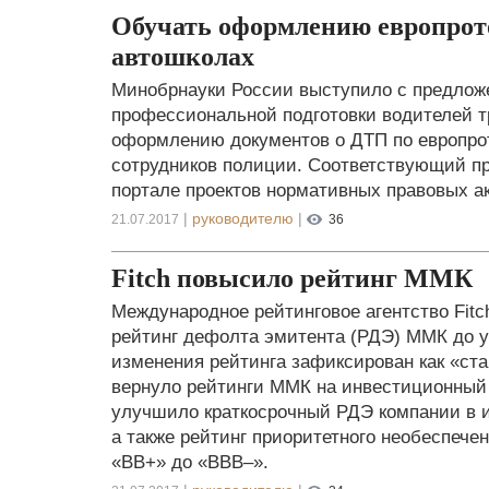
Обучать оформлению европрото
автошколах
Минобрнауки России выступило с предлож
профессиональной подготовки водителей т
оформлению документов о ДТП по европрото
сотрудников полиции. Соответствующий пр
портале проектов нормативных правовых ак
|
руководителю
|
21.07.2017
36
Fitch повысило рейтинг ММК
Международное рейтинговое агентство Fit
рейтинг дефолта эмитента (РДЭ) ММК до у
изменения рейтинга зафиксирован как «ста
вернуло рейтинги ММК на инвестиционный 
улучшило краткосрочный РДЭ компании в и
а также рейтинг приоритетного необеспечен
«BB+» до «BBB–».