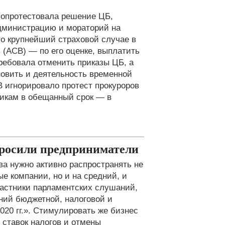
а опротестовала решение ЦБ,
администрацию и мораторий на
то крупнейший страховой случае в
 (АСВ) — по его оценке, выплатить
требовала отменить приказы ЦБ, а
новить и деятельность временной
 игнорировало протест прокуроров
чикам в обещанный срок — в
просили предприниматели
а нужно активно распространять не
е компании, но и на средний, и
астники парламентских слушаний,
ний бюджетной, налоговой и
20 гг.». Стимулировать же бизнес
 ставок налогов и отмены