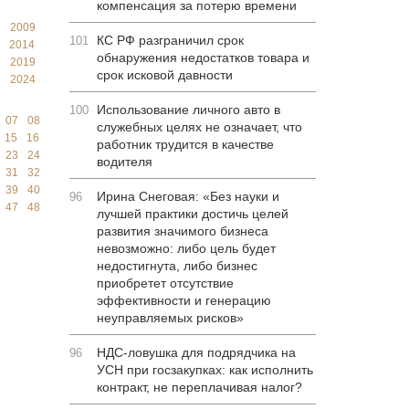
компенсация за потерю времени
8
2009
КС РФ разграничил срок
101
2014
обнаружения недостатков товара и
8
2019
срок исковой давности
3
2024
Использование личного авто в
100
07
08
служебных целях не означает, что
15
16
работник трудится в качестве
23
24
водителя
31
32
39
40
Ирина Снеговая: «Без науки и
96
47
48
лучшей практики достичь целей
развития значимого бизнеса
невозможно: либо цель будет
недостигнута, либо бизнес
приобретет отсутствие
эффективности и генерацию
неуправляемых рисков»
НДС-ловушка для подрядчика на
96
УСН при госзакупках: как исполнить
контракт, не переплачивая налог?