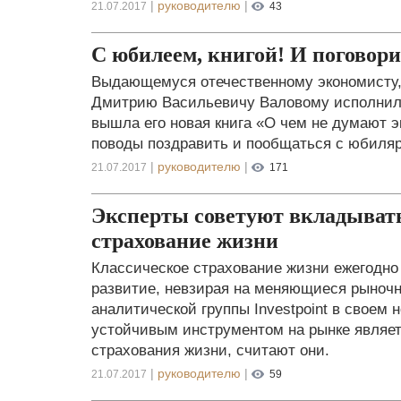
|
руководителю
|
21.07.2017
43
С юбилеем, книгой! И погово
Выдающемуся отечественному экономисту, 
Дмитрию Васильевичу Валовому исполнилос
вышла его новая книга «О чем не думают 
поводы поздравить и пообщаться с юбиля
|
руководителю
|
21.07.2017
171
Эксперты советуют вкладывать
страхование жизни
Классическое страхование жизни ежегодно
развитие, невзирая на меняющиеся рыночн
аналитической группы Investpoint в своем
устойчивым инструментом на рынке являет
страхования жизни, считают они.
|
руководителю
|
21.07.2017
59