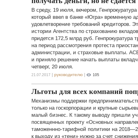
получать деньги, но не сдается
В среду, 19 июля, вечером, Генпрокуратур
который ввел в банке «Югра» временную 
удовлетворение требований кредиторов. Э
истории Агентства по страхованию вкладов
придется 172,5 млрд руб. Генпрокуратура 
на период рассмотрения протеста приоста
администрации, и страховые выплаты. АСВ
и приняло решение начать выплаты вклад
четверг, 20 июля.
|
руководителю
|
21.07.2017
105
Льготы для всех компаний по
Механизмы поддержки предпринимательств
только на госкорпорации и крупные сырьевы
малый бизнес. К такому выводу пришли уч
посвященных проекту «Основных направле
таможеннно-тарифной политики на 2018—20
к выходу из «тени» нужно за счет снижения