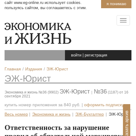
сайт www.eg-online.ru использует cookies.
я понимаю
пользуясь сайтом, вы соглашаетесь с этим.
войти
|
регистрация
Главная
Издания
ЭЖ-Юрист
ЭЖ-Юрист
ЭЖ-Юрист
№36
Экономика и жизнь №36 (9902)
|
(1187) от 16
сентября 2021
купить номер приложения за
840 руб.
|
оформить подписку
Показать архив
Весь номер
|
Экономика и жизнь
|
ЭЖ-Бухгалтер
|
ЭЖ-Юрист
Ответственность за нарушение
правил об обязательной маркировке: