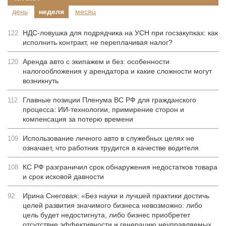
день
неделя
месяц
НДС-ловушка для подрядчика на УСН при госзакупках: как
122
исполнить контракт, не переплачивая налог?
Аренда авто с экипажем и без: особенности
120
налогообложения у арендатора и какие сложности могут
возникнуть
Главные позиции Пленума ВС РФ для гражданского
112
процесса: ИИ-технологии, примирение сторон и
компенсация за потерю времени
Использование личного авто в служебных целях не
109
означает, что работник трудится в качестве водителя
КС РФ разграничил срок обнаружения недостатков товара
108
и срок исковой давности
Ирина Снеговая: «Без науки и лучшей практики достичь
92
целей развития значимого бизнеса невозможно: либо
цель будет недостигнута, либо бизнес приобретет
отсутствие эффективности и генерацию неуправляемых