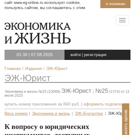
сайт www.eg-online.ru использует cookies.
я понимаю
пользуясь сайтом, вы соглашаетесь с этим.
01:30
|
07.08.2026
войти
|
регистрация
Главная
Издания
ЭЖ-Юрист
ЭЖ-Юрист
ЭЖ-Юрист
№25
Экономика и жизнь №25 (10089)
|
(1374) от 11
июля 2025
купить номер приложения за
840 руб.
|
оформить подписку
Показать архив
Весь номер
|
Экономика и жизнь
|
ЭЖ-Бухгалтер
|
ЭЖ-Юрист
К вопросу о юридических
инструментах, доступных