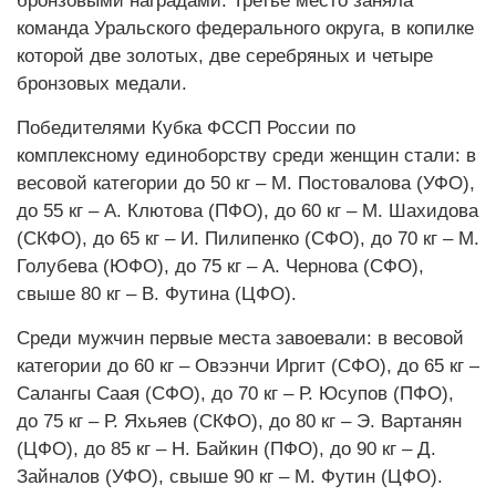
бронзовыми наградами. Третье место заняла
команда Уральского федерального округа, в копилке
которой две золотых, две серебряных и четыре
бронзовых медали.
Победителями Кубка ФССП России по
комплексному единоборству среди женщин стали: в
весовой категории до 50 кг – М. Постовалова (УФО),
до 55 кг – А. Клютова (ПФО), до 60 кг – М. Шахидова
(СКФО), до 65 кг – И. Пилипенко (СФО), до 70 кг – М.
Голубева (ЮФО), до 75 кг – А. Чернова (СФО),
свыше 80 кг – В. Футина (ЦФО).
Среди мужчин первые места завоевали: в весовой
категории до 60 кг – Овээнчи Иргит (СФО), до 65 кг –
Салангы Саая (СФО), до 70 кг – Р. Юсупов (ПФО),
до 75 кг – Р. Яхьяев (СКФО), до 80 кг – Э. Вартанян
(ЦФО), до 85 кг – Н. Байкин (ПФО), до 90 кг – Д.
Зайналов (УФО), свыше 90 кг – М. Футин (ЦФО).