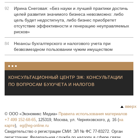
Ирина Снеговая: «Без науки и лучшей практики достичь
92
целей развития значимого бизнеса невозможно: либо
цель будет недостигнута, либо бизнес приобретет
отсутствие эффективности и генерацию неуправляемых
рисков»
Нюансы бухгалтерского и налогового учета при
84
безвозмездном пользовании чужим имуществом
КОНСУЛЬТАЦИОННЫЙ ЦЕНТР ЭЖ: КОНСУЛЬТАЦИИ
ПО ВОПРОСАМ БУХУЧЕТА И НАЛОГОВ
вверх
©
ООО «Экономикс Медиа»
Правила использования материалов
+7 499 152-68-65
,
125319
,
Москва
,
ул. Черняховского, д. 16
(
на
карте
),
Свидетельство о регистрации СМИ: ЭЛ № ФС 77-83272. Орган
регистрации: Федеральная служба по надзору в сфере связи,