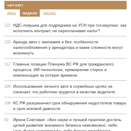
читают
день
неделя
месяц
НДС-ловушка для подрядчика на УСН при госзакупках: как
122
исполнить контракт, не переплачивая налог?
Аренда авто с экипажем и без: особенности
120
налогообложения у арендатора и какие сложности могут
возникнуть
Главные позиции Пленума ВС РФ для гражданского
112
процесса: ИИ-технологии, примирение сторон и
компенсация за потерю времени
Использование личного авто в служебных целях не
109
означает, что работник трудится в качестве водителя
КС РФ разграничил срок обнаружения недостатков товара
108
и срок исковой давности
Ирина Снеговая: «Без науки и лучшей практики достичь
92
целей развития значимого бизнеса невозможно: либо
цель будет недостигнута, либо бизнес приобретет