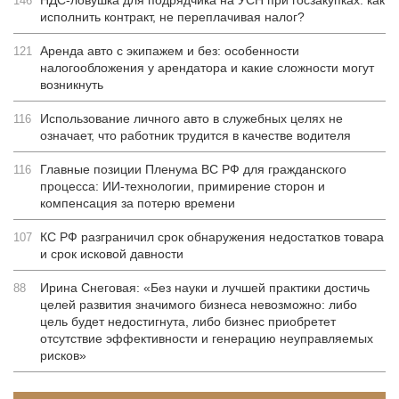
НДС-ловушка для подрядчика на УСН при госзакупках: как
146
исполнить контракт, не переплачивая налог?
Аренда авто с экипажем и без: особенности
121
налогообложения у арендатора и какие сложности могут
возникнуть
Использование личного авто в служебных целях не
116
означает, что работник трудится в качестве водителя
Главные позиции Пленума ВС РФ для гражданского
116
процесса: ИИ-технологии, примирение сторон и
компенсация за потерю времени
КС РФ разграничил срок обнаружения недостатков товара
107
и срок исковой давности
Ирина Снеговая: «Без науки и лучшей практики достичь
88
целей развития значимого бизнеса невозможно: либо
цель будет недостигнута, либо бизнес приобретет
отсутствие эффективности и генерацию неуправляемых
рисков»