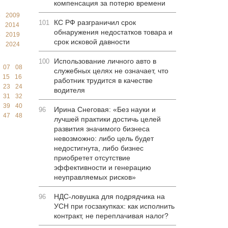
компенсация за потерю времени
8
2009
КС РФ разграничил срок
101
2014
обнаружения недостатков товара и
8
2019
срок исковой давности
3
2024
Использование личного авто в
100
07
08
служебных целях не означает, что
15
16
работник трудится в качестве
23
24
водителя
31
32
39
40
Ирина Снеговая: «Без науки и
96
47
48
лучшей практики достичь целей
развития значимого бизнеса
невозможно: либо цель будет
недостигнута, либо бизнес
приобретет отсутствие
эффективности и генерацию
неуправляемых рисков»
НДС-ловушка для подрядчика на
96
УСН при госзакупках: как исполнить
контракт, не переплачивая налог?