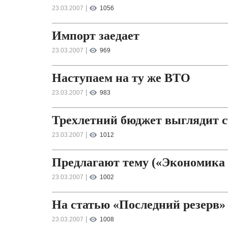
|
23.03.2007
1056
Импорт заедает
|
23.03.2007
969
Наступаем на ту же ВТО
|
23.03.2007
983
Трехлетний бюджет выглядит 
|
23.03.2007
1012
Предлагают тему («Экономика и 
|
23.03.2007
1002
На статью «Последний резерв»
|
23.03.2007
1008