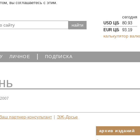
йтом, вы соглашаетесь с этим.
сегодня
USD ЦБ
80.93
EUR ЦБ
93.19
калькулятор валю
|
У
ЛИЧНОЕ
ПОДПИСКА
нь
 2007
Ваш партнер-консультант
|
ЭЖ-Досье
архив изданий