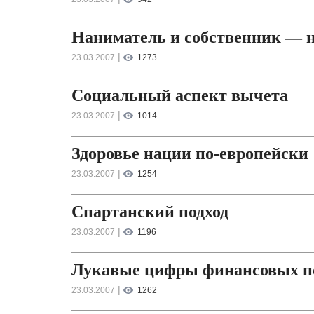
Наниматель и собственник — не
|
23.03.2007
1273
Социальный аспект вычета
|
23.03.2007
1014
Здоровье нации по-европейски
|
23.03.2007
1254
Спартанский подход
|
23.03.2007
1196
Лукавые цифры финансовых п
|
23.03.2007
1262