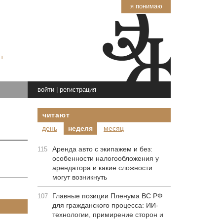
я понимаю
т
войти
|
регистрация
читают
день
неделя
месяц
Аренда авто с экипажем и без:
115
особенности налогообложения у
арендатора и какие сложности
могут возникнуть
Главные позиции Пленума ВС РФ
107
для гражданского процесса: ИИ-
технологии, примирение сторон и