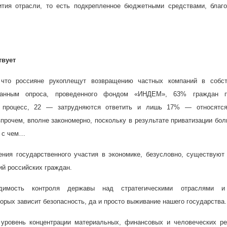
ития отрасли, то есть подкрепленное бюджетными средствами, благо
твует
 что россияне рукоплещут возвращению частных компаний в собст
данным опроса, проведенного фондом «ИНДЕМ», 63% граждан п
т процесс, 22 — затрудняются ответить и лишь 17% — относятс
впрочем, вполне закономерно, поскольку в результате приватизации бо
и с чем…
ния государственного участия в экономике, безусловно, существуют
й российских граждан.
одимость контроля державы над стратегическими отраслями 
торых зависит безопасность, да и просто выживание нашего государства.
 уровень концентрации материальных, финансовых и человеческих ре