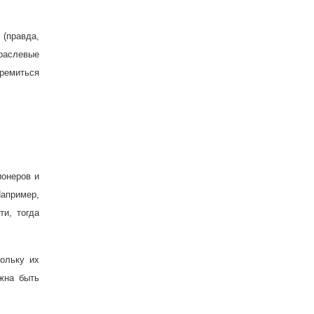
 (правда,
раслевые
тремиться
ионеров и
апример,
ти, тогда
ольку их
жна быть