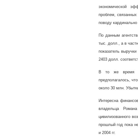
экономической эфф
проблем, связанных
поводу кардинально
По данным агентств
тыс. долл., а в част
показатель выручки 
2403 долл. соответс
В то же время пр
предполагалось, что
около 30 млн. Убытк
Интересна финансов
владельца Роман
цивилизованного во
прошлый год пока не
и 2004 гг.