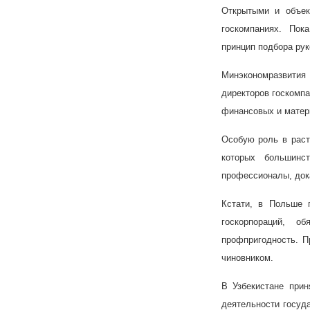
Открытыми и объек
госкомпаниях. Пок
принцип подбора ру
Минэкономразвития
директоров госкомпа
финансовых и матер
Особую роль в раст
которых большинс
профессионалы, док
Кстати, в Польше 
госкорпораций, 
профпригодность. П
чиновником.
В Узбекистане при
деятельности госуд