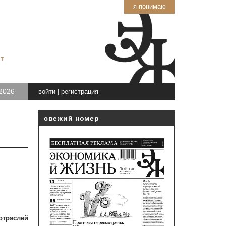
я понимаю
т
2026
войти
|
регистрация
свежий номер
траслей