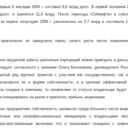
первые 6 месяцев
2004 г
. составил 8,6 млрд долл. В первой половине
долл. и равнялся 11,6 млрд. После перехода «Сибнефти» в собст
 за первое полугодие
2006 г
. увеличились на 0,7 млрд и составили 
 практически не замедлила темпы своего роста после изменен
ли неудачной работы различных корпораций можно приводить и дальш
следует согласиться с мнением Олега Белозерова, руководителя Рос
целый ряд крупных проектов с участием как государственных, так и
ключается не в форме собственности, а в наличии эффективной
на создана в компании, то независимо от статуса владельцев будет
 конкурировать на рынке и приносить прибыль акционерам.
ных предприятиях собственность «размыта» среди большого числа акци
дочных или непрофессиональных менеджеров с владельцами явл
распространенным явлением, что и показывают скандалы с энерге