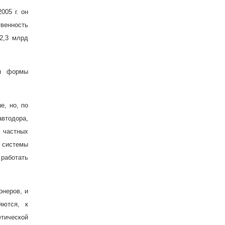
2005 г
. он
венность
12,3 млрд
ия формы
е, но, по
автодора,
 частных
 системы
 работать
онеров, и
яются, к
тической