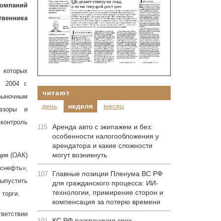
компаний
твенника
 которых
це
2004 г
.
читают
рыночным
день
неделя
месяц
взоры и
 контроль
Аренда авто с экипажем и без:
115
особенности налогообложения у
арендатора и какие сложности
могут возникнуть
ция (ОАК)
оснефть»,
Главные позиции Пленума ВС РФ
107
ыпустить
для гражданского процесса: ИИ-
технологии, примирение сторон и
торги.
компенсация за потерю времени
тветствии
КС РФ разграничил срок
101