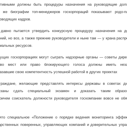
тивными должны быть процедуры назначения на руководящие дол
а же биографии топ-менеджеров госкорпораций показывают родо-п
ководящих кадров.
 давно пытается утвердить конкурсную процедуру назначения на д
ний, но воз, а также прежние руководители и ныне там — у крана расп
иальных ресурсов.
ущих госкорпорациях могут сыграть надзорные органы — советы дире
тво мест или право блокирующего голоса должны иметь неза
азавшие свою компетентность успешной работой в других проектах
граждане, желающие представлять интересы державы в советах ди
обязаны сдать специальный экзамен и доказать таким образ
ричем соискатель должности руководителя госкомпании вовсе не обя
нято специальное «Положение о порядке ведения мониторинга эффек
арственных поверенных, управляющих компаний и доверительных упр