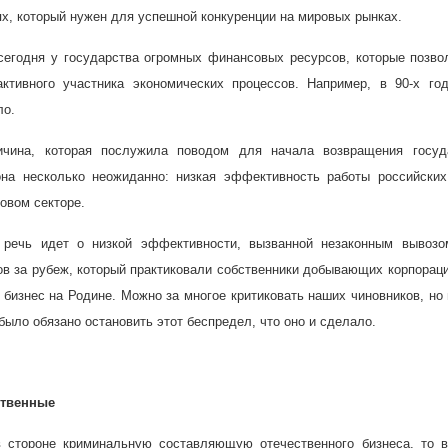
х, который нужен для успешной конкуренции на мировых рынках.
 сегодня у государства огромных финансовых ресурсов, которые позв
ктивного участника экономических процессов. Например, в 90-х год
ло.
чина, которая послужила поводом для начала возвращения госуд
она несколько неожиданно: низкая эффективность работы российских
овом секторе.
о речь идет о низкой эффективности, вызванной незаконным вывозо
в за рубеж, который практиковали собственники добывающих корпорац
 бизнес на Родине. Можно за многое критиковать наших чиновников, но
было обязано остановить этот беспредел, что оно и сделало.
ственные
 стороне криминальную составляющую отечественного бизнеса, то в