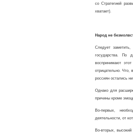
со Стратегией разв
хватает).
Народ не безмолвс
Следует заметить,
государства. По 
воспринимают это
отрицательно. Что, 
россиян остались н
Однако для расшире
причины кроме эмоци
Во-первых, необх
деятельности, от ко
Во-вторых, высокий