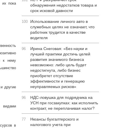
 их пока
обнаружения недостатков товара и
срок исковой давности
Использование личного авто в
100
служебных целях не означает, что
работник трудится в качестве
водителя
венность
Ирина Снеговая: «Без науки и
96
озитивно
лучшей практики достичь целей
развития значимого бизнеса
я к нему
невозможно: либо цель будет
льшинство
недостигнута, либо бизнес
приобретет отсутствие
эффективности и генерацию
неуправляемых рисков»
 и другие
НДС-ловушка для подрядчика на
96
УСН при госзакупках: как исполнить
и видами
контракт, не переплачивая налог?
Нюансы бухгалтерского и
77
налогового учета при
сурсов в