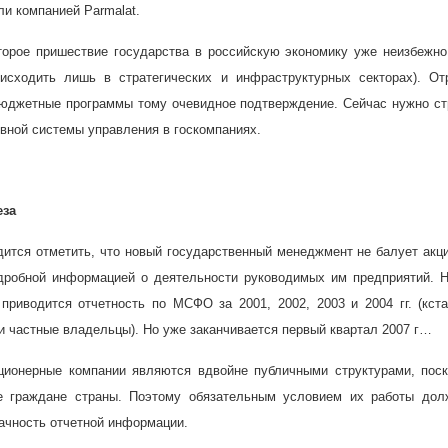
ли компанией Parmalat.
орое пришествие государства в российскую экономику уже неизбежно
исходить лишь в стратегических и инфраструктурных секторах). От
 бюджетные программы тому очевидное подтверждение. Сейчас нужно с
вной системы управления в госкомпаниях.
еза
дится отметить, что новый государственный менеджмент не балует акц
дробной информацией о деятельности руководимых им предприятий. Н
приводится отчетность по МСФО за 2001, 2002, 2003 и 2004 гг. (кста
 частные владельцы). Но уже заканчивается первый квартал 2007 г…
ционерные компании являются вдвойне публичными структурами, поск
 граждане страны. Поэтому обязательным условием их работы дол
ачность отчетной информации.