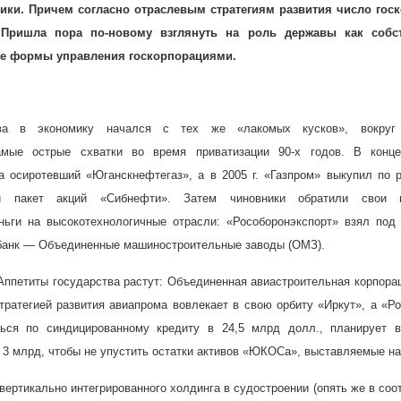
ики. Причем согласно отраслевым стратегиям развития число гос
. Пришла пора по-новому взглянуть на роль державы как собс
е формы управления госкорпорациями.
тва в экономику начался с тех же «лакомых кусков», вокруг
амые острые схватки во время приватизации 90-х годов. В кон
а осиротевший «Юганскнефтегаз», а в
2005 г
. «Газпром» выкупил по 
й пакет акций «Сибнефти». Затем чиновники обратили свои 
ньги на высокотехнологичные отрасли: «Рособоронэкспорт» взял под
банк — Объединенные машиностроительные заводы (ОМЗ).
ппетиты государства растут: Объединенная авиастроительная корпора
тратегией развития авиапрома вовлекает в свою орбиту «Иркут», а «Р
ться по синдицированному кредиту в 24,5 млрд долл., планирует в
3 млрд, чтобы не упустить остатки активов «ЮКОСа», выставляемые на 
вертикально интегрированного холдинга в судостроении (опять же в соо