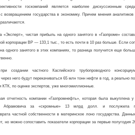
ективности госкомпаний является наиболее дискуссионным сред
 с возвращением государства в экономику. Причем мнения аналитиков
 различаются.
а «Эксперт», чистая прибыль на одного занятого в «Газпроме» состав
ной корпорации BP — 133,1 тыс., то есть почти в 10 раз больше. Если со
на одного занятого в этих компаниях, то разница получится еще боль
твенно.
и создании частного Каспийского трубопроводного консорциу
 через него будут перекачиваться 65 млн тонн нефти в год, а реально п
и КТК, по оценке экспертов, уже многомиллионные.
ая отчетность компании «Газпромнефть», которая была выкуплена у 
а Абрамовича за «скромные» 13 млрд долл. и послужила п
зврата частной собственности в материнское лоно государства. Данны
т, но можно сопоставить показатели корпорации за первые полугодия 2