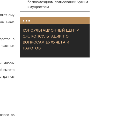
безвозмездном пользовании чужим
имуществом
оляют ему
ах таких
КОНСУЛЬТАЦИОННЫЙ ЦЕНТР
ЭЖ: КОНСУЛЬТАЦИИ ПО
арства в
ВОПРОСАМ БУХУЧЕТА И
 частных
НАЛОГОВ
м многих
ий вместо
 в данном
опрос об