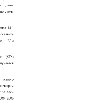
и других
 по этому
ляет 14,1
поставить
ше — 77 и
ма (КТК)
олучается
частного
римером
х за весь
006, 2005