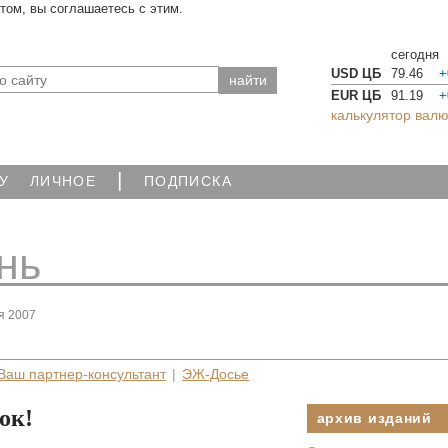
йтом, вы соглашаетесь с этим.
сегодня
USD ЦБ
79.46
+
EUR ЦБ
91.19
+
калькулятор валю
|
У
ЛИЧНОЕ
ПОДПИСКА
нь
я 2007
Ваш партнер-консультант
|
ЭЖ-Досье
ок!
архив изданий