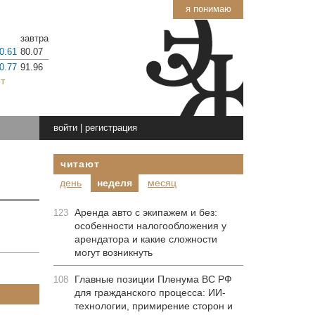
я понимаю
завтра
0.61
80.07
0.77
91.96
т
войти
|
регистрация
читают
день
неделя
месяц
Аренда авто с экипажем и без:
123
особенности налогообложения у
арендатора и какие сложности
могут возникнуть
Главные позиции Пленума ВС РФ
108
для гражданского процесса: ИИ-
технологии, примирение сторон и