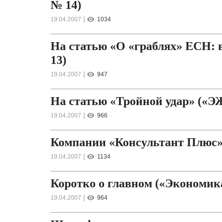
№ 14)
|
19.04.2007
1034
На статью «О «граблях» ЕСН: 
13)
|
19.04.2007
947
На статью «Тройной удар» («Э
|
19.04.2007
966
Компании «Консультант Плюс»
|
19.04.2007
1134
Коротко о главном («Экономика 
|
19.04.2007
964