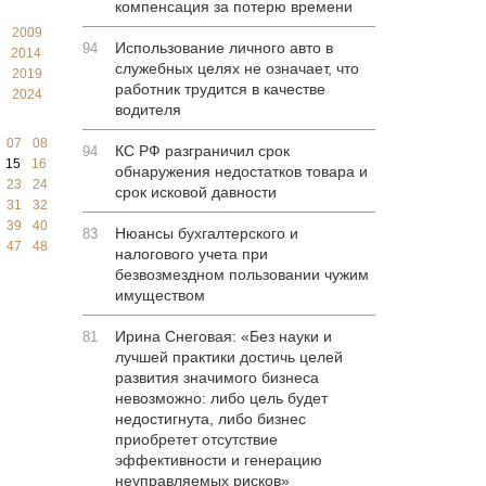
компенсация за потерю времени
8
2009
Использование личного авто в
94
2014
служебных целях не означает, что
8
2019
работник трудится в качестве
3
2024
водителя
07
08
КС РФ разграничил срок
94
15
16
обнаружения недостатков товара и
23
24
срок исковой давности
31
32
39
40
Нюансы бухгалтерского и
83
47
48
налогового учета при
безвозмездном пользовании чужим
имуществом
Ирина Снеговая: «Без науки и
81
лучшей практики достичь целей
развития значимого бизнеса
невозможно: либо цель будет
недостигнута, либо бизнес
приобретет отсутствие
эффективности и генерацию
неуправляемых рисков»