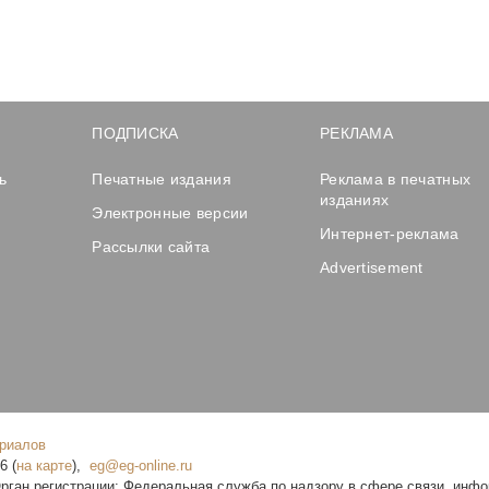
ПОДПИСКА
РЕКЛАМА
ь
Печатные издания
Реклама в печатных
изданиях
Электронные версии
Интернет-реклама
Рассылки сайта
Advertisement
ериалов
16
(
на карте
),
рган регистрации: Федеральная служба по надзору в сфере связи, инф