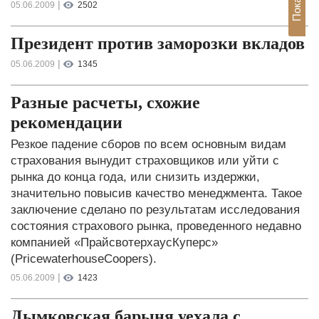
|
05.06.2009
2502
Президент против заморозки вкладов
|
05.06.2009
1345
Разные расчеты, схожие
рекомендации
Резкое падение сборов по всем основным видам
страхования вынудит страховщиков или уйти с
рынка до конца года, или снизить издержки,
значительно повысив качество менеджмента. Такое
заключение сделано по результатам исследования
состояния страхового рынка, проведенного недавно
компанией «ПрайсвотерхаусКуперс»
(PricewaterhouseCoopers).
|
05.06.2009
1423
Дымковская барыня уехала с