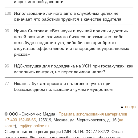
и срок исковой давности
Использование личного авто в служебных целях не
100
означает, что работник трудится в качестве водителя
Ирина Снеговая: «Без науки и лучшей практики достичь
96
целей развития значимого бизнеса невозможно: либо
цель будет недостигнута, либо бизнес приобретет
отсутствие эффективности и генерацию неуправляемых
рисков»
НДС-ловушка для подрядчика на УСН при госзакупках: как
96
исполнить контракт, не переплачивая налог?
Нюансы бухгалтерского и налогового учета при
77
безвозмездном пользовании чужим имуществом
вверх
©
ООО «Экономикс Медиа»
Правила использования материалов
+7 499 152-68-65
,
125319
,
Москва
,
ул. Черняховского, д. 16
(
на
карте
),
Свидетельство о регистрации СМИ: ЭЛ № ФС 77-83272. Орган
регистрации: Федеральная служба по надзору в сфере связи,