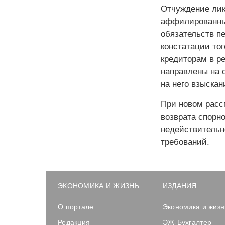
Отчуждение лик
аффилированны
обязательств п
констатации тог
кредиторам в р
направлены на 
на него взыскан
При новом расс
возврата спорн
недействительн
требований.
ЭКОНОМИКА И ЖИЗНЬ
ИЗДАНИЯ
О портале
Экономика и жизн
Редакция
ЭЖ-Бухгалтер