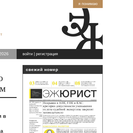
я понимаю
т
2026
войти
|
регистрация
свежий номер
о
ам
 в
ка