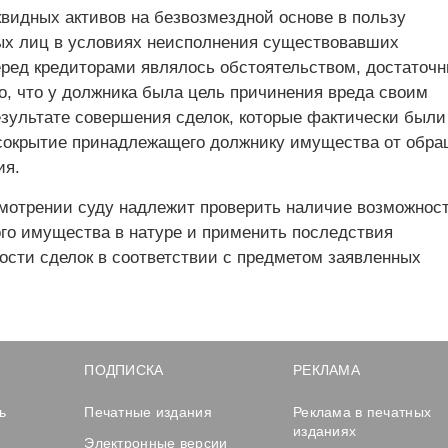
видных активов на безвозмездной основе в пользу
х лиц в условиях неисполнения существовавших
еред кредиторами являлось обстоятельством, достаточ
о, что у должника была цель причинения вреда своим
езультате совершения сделок, которые фактически были
сокрытие принадлежащего должнику имущества от обр
ия.
мотрении суду надлежит проверить наличие возможнос
ого имущества в натуре и применить последствия
ости сделок в соответствии с предметом заявленных
ПОДПИСКА
РЕКЛАМА
ь
Печатные издания
Реклама в печатных
изданиях
Электронные версии