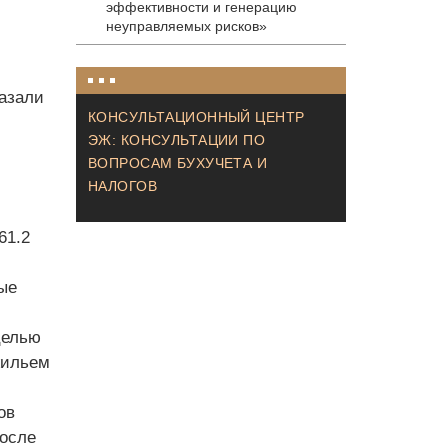
эффективности и генерацию
неуправляемых рисков»
азали
КОНСУЛЬТАЦИОННЫЙ ЦЕНТР
ЭЖ: КОНСУЛЬТАЦИИ ПО
ВОПРОСАМ БУХУЧЕТА И
НАЛОГОВ
61.2
ые
целью
жильем
ов
после