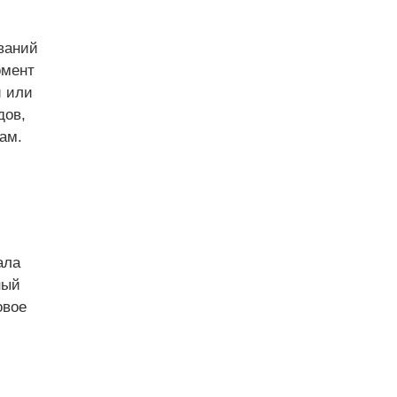
ваний
омент
и или
дов,
ам.
ала
ный
овое