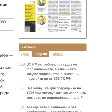
ения
080
читают
день
неделя
месяц
алее —
ВС РФ потребовал от судов не
1220
льными
формальничать, а взвешивать
го
каждое ходатайство о снижении
неустойки по ст. 333 ГК РФ
ок.
ый
НДС-ловушка для подрядчика на
168
вреда
УСН при госзакупках: как исполнить
контракт, не переплачивая налог?
Аренда авто с экипажем и без:
121
особенности налогообложения у