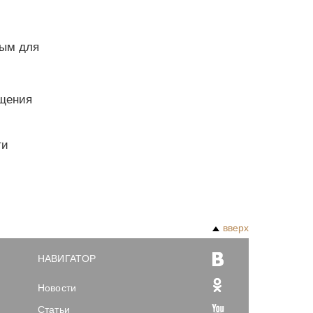
ным для
ащения
ти
вверх
НАВИГАТОР
Новости
Статьи