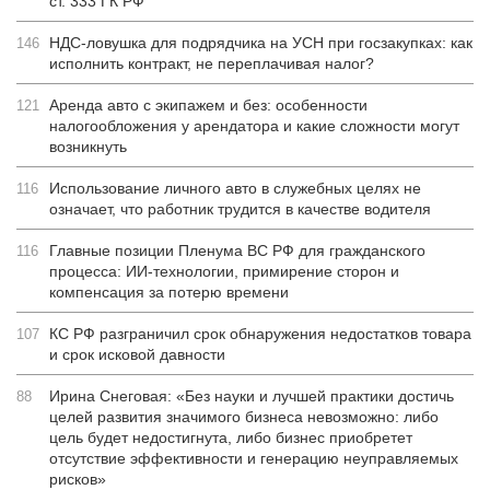
ст. 333 ГК РФ
НДС-ловушка для подрядчика на УСН при госзакупках: как
146
исполнить контракт, не переплачивая налог?
Аренда авто с экипажем и без: особенности
121
налогообложения у арендатора и какие сложности могут
возникнуть
Использование личного авто в служебных целях не
116
означает, что работник трудится в качестве водителя
Главные позиции Пленума ВС РФ для гражданского
116
процесса: ИИ-технологии, примирение сторон и
компенсация за потерю времени
КС РФ разграничил срок обнаружения недостатков товара
107
и срок исковой давности
Ирина Снеговая: «Без науки и лучшей практики достичь
88
целей развития значимого бизнеса невозможно: либо
цель будет недостигнута, либо бизнес приобретет
отсутствие эффективности и генерацию неуправляемых
рисков»