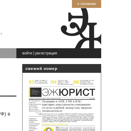
я понимаю
т
войти
|
регистрация
свежий номер
РФ) в