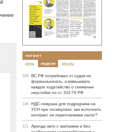
ой
ечение
читают
день
неделя
месяц
ВС РФ потребовал от судов не
588
формальничать, а взвешивать
каждое ходатайство о снижении
неустойки по ст. 333 ГК РФ
НДС-ловушка для подрядчика на
146
УСН при госзакупках: как исполнить
контракт, не переплачивая налог?
Аренда авто с экипажем и без:
121
особенности налогообложения у