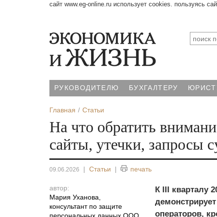
сайт www.eg-online.ru использует cookies. пользуясь са
РУКОВОДИТЕЛЮ
БУХГАЛТЕРУ
ЮРИСТ
Главная
Статьи
На что обратить внимани
сайты, утечки, запросы 
|
Статьи
|
печать
09.06.2026
автор:
К III кварталу
Мария Уханова
,
демонстрирует
консультант по защите
операторов, к
персональных данных ООО