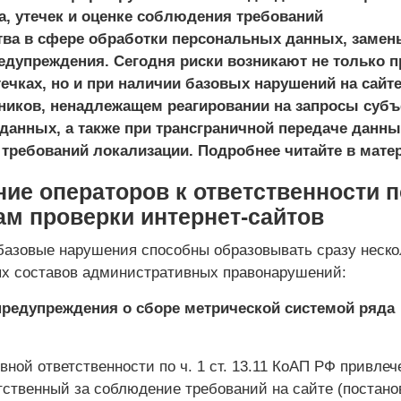
а, утечек и оценке соблюдения требований
тва в сфере обработки персональных данных, замен
едупреждения. Сегодня риски возникают не только п
чках, но и при наличии базовых нарушений на сайте
ников, ненадлежащем реагировании на запросы субъ
данных, а также при трансграничной передаче данны
требований локализации. Подробнее читайте в мате
ие операторов к ответственности п
ам проверки интернет-сайтов
базовые нарушения способны образовывать сразу неско
х составов административных правонарушений:
предупреждения о сборе метрической системой ряда
ной ответственности по ч. 1 ст. 13.11 КоАП РФ привлеч
етственный за соблюдение требований на сайте (постан