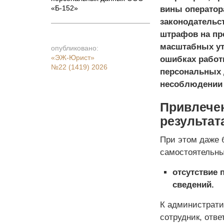
«Б-152»
вины оператор
законодательс
штрафов на пр
масштабных уте
опубликовано:
«ЭЖ-Юрист»
ошибках работ
№22 (1419) 2026
персональных 
несоблюдении 
Привлечен
результат
При этом даже 
самостоятельны
отсутствие 
сведений.
К административ
сотрудник, отв