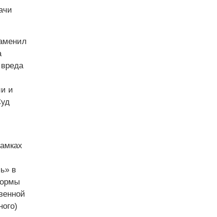
ачи
заменил
а
 вреда
ии и
Суд
рамках
ь» в
нормы
твенной
ного)