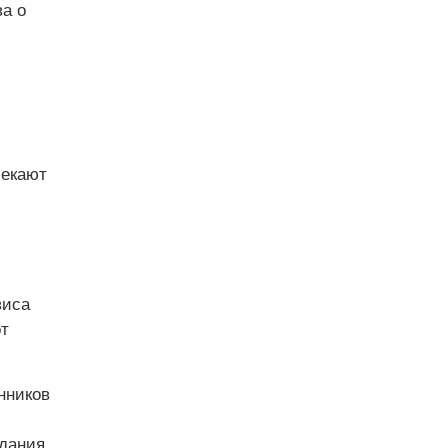
а о
лекают
виса
т
нников
здания