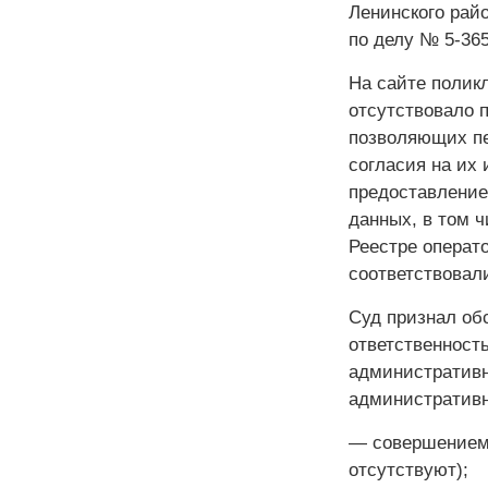
Ленинского райо
по делу № 5-365
На сайте полик
отсутствовало 
позволяющих пе
согласия на их
предоставление
данных, в том ч
Реестре операт
соответствовал
Суд признал об
ответственност
административн
административн
— совершением 
отсутствуют);