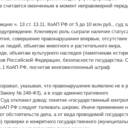
 считается оконченным в момент неправомерной перед
кцию ч. 13 ст. 13.11. КоАП РФ от 5 до 10 млн руб., суд 
редупреждение. Ключевую роль сыграли наличие статус
ятия, совершение правонарушения впервые, отсутствие
ью людей, объектам животного и растительного мира,
де, объектам культурного наследия (памятникам истор
дов Российской Федерации, безопасности государства. 
.1.1 КоАП РФ, посчитав многомиллионный штраф
.
озражал, указывая, что правонарушение выявлено не в 
 Закону № 248-ФЗ), а в ходе административного
 Суд отклонил довод: понятие «государственный контрол
1 КоАП РФ следует толковать широко. Иначе применение 
от обстоятельств дела, а от вида проводимой государс
 проверки и конкретного государственного (муниципаль