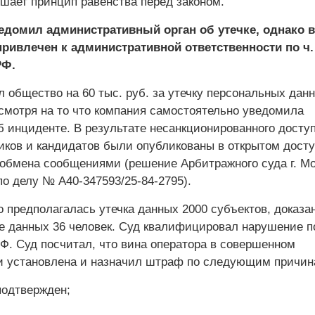
ушает принцип равенства перед законом.
едомил административный орган об утечке, однако в
ривлечен к административной ответственности по ч. 
РФ.
 общество на 60 тыс. руб. за утечку персональных дан
есмотря на то что компания самостоятельно уведомила
б инциденте. В результате несанкционированного досту
иков и кандидатов были опубликованы в открытом досту
 обмена сообщениями (решение Арбитражного суда г. М
 по делу № А40-347593/25-84-2795).
 предполагалась утечка данных 2000 субъектов, доказа
е данных 36 человек. Суд квалифицировал нарушение по
РФ. Суд посчитал, что вина оператора в совершенном
 установлена и назначил штраф по следующим причин
подтвержден;