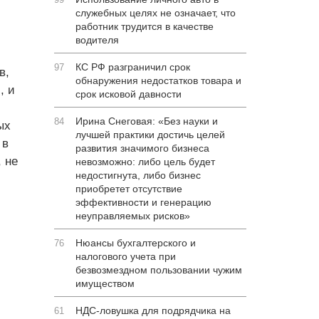
служебных целях не означает, что
работник трудится в качестве
водителя
КС РФ разграничил срок
97
в,
обнаружения недостатков товара и
, и
срок исковой давности
Ирина Снеговая: «Без науки и
84
ых
лучшей практики достичь целей
 в
развития значимого бизнеса
 не
невозможно: либо цель будет
недостигнута, либо бизнес
приобретет отсутствие
эффективности и генерацию
неуправляемых рисков»
Нюансы бухгалтерского и
76
налогового учета при
безвозмездном пользовании чужим
имуществом
НДС-ловушка для подрядчика на
61