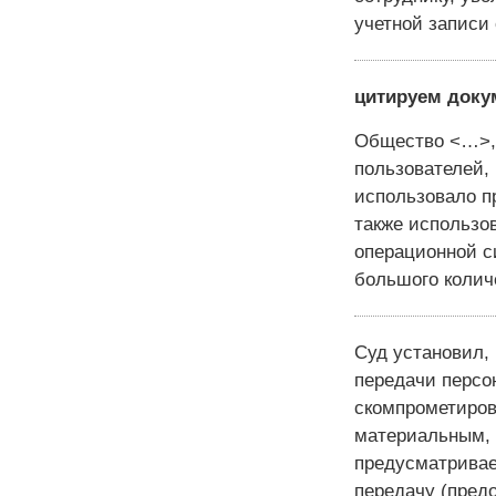
учетной записи 
цитируем доку
Общество <…>, 
пользователей,
использовало п
также использо
операционной с
большого колич
Суд установил,
передачи персо
скомпрометиров
материальным, 
предусматривае
передачу (пред