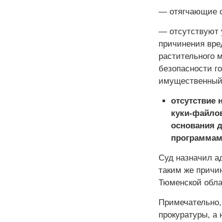
— отягчающие о
— отсутствуют 
причинения вре
растительного 
безопасности го
имущественный
отсутствие 
куки-файлов
основания д
программам
Суд назначил а
таким же причи
Тюменской облас
Примечательно,
прокуратуры, а 