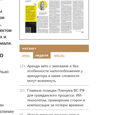
ы
ри
,
ектов
х и
риале.
читают
о
день
неделя
месяц
Аренда авто с экипажем и без:
123
особенности налогообложения у
лько
арендатора и какие сложности
могут возникнуть
Главные позиции Пленума ВС РФ
101
для гражданского процесса: ИИ-
технологии, примирение сторон и
ен
компенсация за потерю времени
овление
Использование личного авто в
99