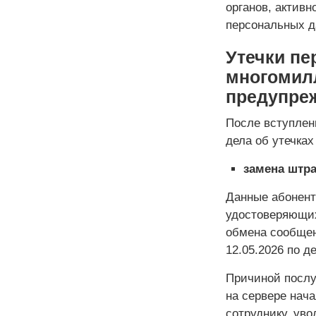
органов, актив
персональных 
Утечки п
многомил
предупре
После вступлен
дела об утечка
замена штр
Данные абонент
удостоверяющих
обмена сообщен
12.05.2026 по д
Причиной послу
на сервере нач
сотруднику, уво