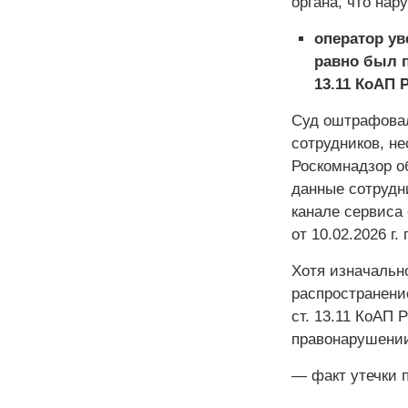
органа, что нар
оператор ув
равно был п
13.11 КоАП 
Суд оштрафовал
сотрудников, н
Роскомнадзор о
данные сотрудн
канале сервиса
от 10.02.2026 г.
Хотя изначально
распространени
ст. 13.11 КоАП 
правонарушении
— факт утечки 