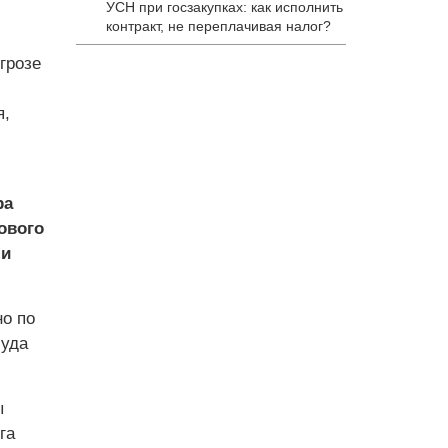
УСН при госзакупках: как исполнить
контракт, не переплачивая налог?
грозе
я,
ра
ового
ми
о по
суда
ы
га