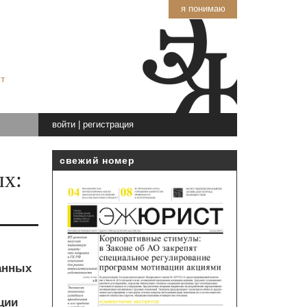
я понимаю
т
войти
|
регистрация
свежий номер
ых:
данных
ции