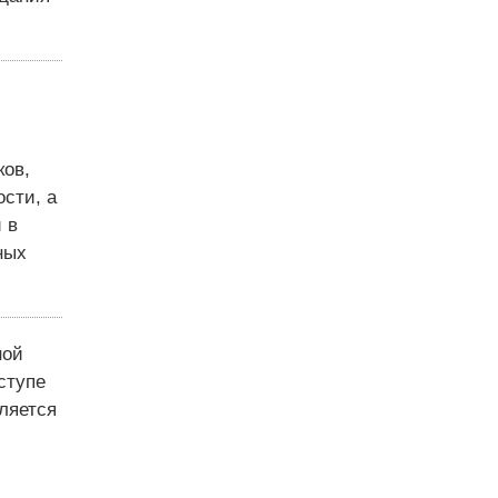
ков,
сти, а
 в
ных
ной
ступе
ляется