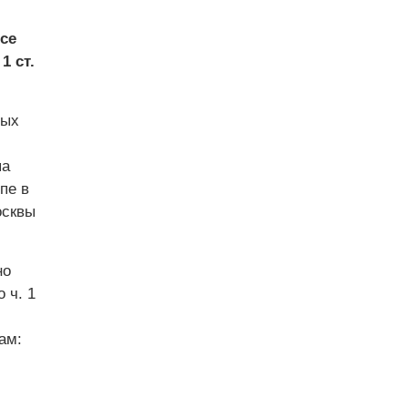
се
1 ст.
ных
па
пе в
осквы
но
 ч. 1
ам: