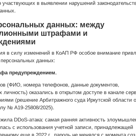
но участвующих в выявлении нарушений законодательств
данных.
ерсональных данных: между
лионными штрафами и
ждениями
ия в силу изменений в КоАП РФ особое внимание прив
х персональных данных:
афа предупреждением.
ов (ФИО, номера телефонов, данные документов,
 личность) оказались в открытом доступе в канале сер
иями (решение Арбитражного суда Иркутской области о
елу № А19-25808/2025).
жила DDoS-атака: самая ранняя активность злоумышле
алась с использования учетной записи, принадлежащей
ленному еще в 2022 г., пароль не менялся с момента со