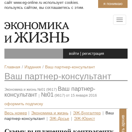
сайт www.eg-online.ru использует cookies.
я понимаю
пользуясь сайтом, вы соглашаетесь с этим.
войти
|
регистрация
Главная
Издания
Ваш партнер-консультант
Ваш партнер-консультант
Ваш партнер-
Экономика и жизнь №01 (9617)
консультант
№01
|
(9617) от 15 января 2016
оформить подписку
Весь номер
|
Экономика и жизнь
|
ЭЖ-Бухгалтер
|
Ваш
Показать архив
партнер-консультант
|
ЭЖ-Досье
|
ЭЖ-Юрист
Сумму выплаченной контрагенту