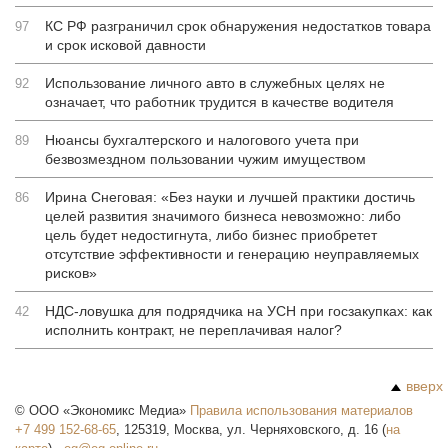
КС РФ разграничил срок обнаружения недостатков товара
97
и срок исковой давности
Использование личного авто в служебных целях не
92
означает, что работник трудится в качестве водителя
Нюансы бухгалтерского и налогового учета при
89
безвозмездном пользовании чужим имуществом
Ирина Снеговая: «Без науки и лучшей практики достичь
86
целей развития значимого бизнеса невозможно: либо
цель будет недостигнута, либо бизнес приобретет
отсутствие эффективности и генерацию неуправляемых
рисков»
НДС-ловушка для подрядчика на УСН при госзакупках: как
42
исполнить контракт, не переплачивая налог?
вверх
©
ООО «Экономикс Медиа»
Правила использования материалов
+7 499 152-68-65
,
125319
,
Москва
,
ул. Черняховского, д. 16
(
на