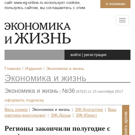
сайт www.eg-online.ru использует cookies.
я понимаю
пользуясь сайтом, вы соглашаетесь с этим.
войти
|
регистрация
Главная
Издания
Экономика и жизнь
Экономика и жизнь
Экономика и жизнь
№36
|
(9702) от 15 сентября 2017
оформить подписку
Весь номер
|
Экономика и жизнь
|
ЭЖ-Бухгалтер
|
Ваш
Показать архив
партнер-консультант
|
ЭЖ-Досье
|
ЭЖ-Юрист
Регионы закончили полугодие с