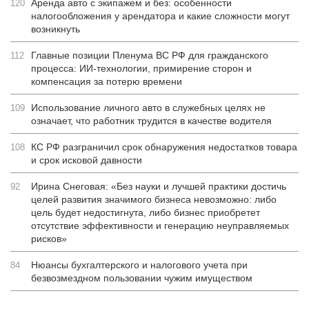
Аренда авто с экипажем и без: особенности
120
налогообложения у арендатора и какие сложности могут
возникнуть
Главные позиции Пленума ВС РФ для гражданского
112
процесса: ИИ-технологии, примирение сторон и
компенсация за потерю времени
Использование личного авто в служебных целях не
109
означает, что работник трудится в качестве водителя
КС РФ разграничил срок обнаружения недостатков товара
108
и срок исковой давности
Ирина Снеговая: «Без науки и лучшей практики достичь
92
целей развития значимого бизнеса невозможно: либо
цель будет недостигнута, либо бизнес приобретет
отсутствие эффективности и генерацию неуправляемых
рисков»
Нюансы бухгалтерского и налогового учета при
84
безвозмездном пользовании чужим имуществом