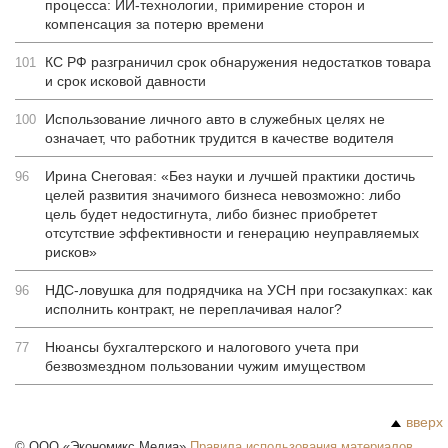
процесса: ИИ-технологии, примирение сторон и
компенсация за потерю времени
КС РФ разграничил срок обнаружения недостатков товара
101
и срок исковой давности
Использование личного авто в служебных целях не
100
означает, что работник трудится в качестве водителя
Ирина Снеговая: «Без науки и лучшей практики достичь
96
целей развития значимого бизнеса невозможно: либо
цель будет недостигнута, либо бизнес приобретет
отсутствие эффективности и генерацию неуправляемых
рисков»
НДС-ловушка для подрядчика на УСН при госзакупках: как
96
исполнить контракт, не переплачивая налог?
Нюансы бухгалтерского и налогового учета при
77
безвозмездном пользовании чужим имуществом
вверх
©
ООО «Экономикс Медиа»
Правила использования материалов