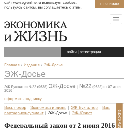
сайт www.eg-online.ru использует cookies.
я понимаю
пользуясь сайтом, вы соглашаетесь с этим.
войти
|
регистрация
Главная
Издания
ЭЖ-Досье
ЭЖ-Досье
ЭЖ-Досье
№22
ЭЖ-Бухгалтер №22 (9638)
|
(9638) от 07 июня
2016
оформить подписку
Весь номер
|
Экономика и жизнь
|
ЭЖ-Бухгалтер
|
Ваш
Показать архив
партнер-консультант
|
ЭЖ-Досье
|
ЭЖ-Юрист
Федеральный закон от 2 июня 2016 г.