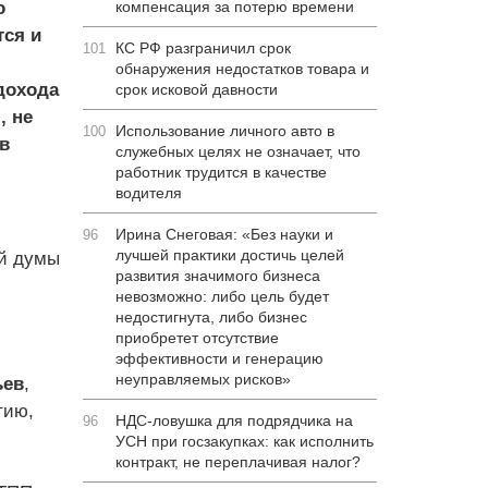
о
компенсация за потерю времени
тся и
КС РФ разграничил срок
101
обнаружения недостатков товара и
дохода
срок исковой давности
, не
Использование личного авто в
100
в
служебных целях не означает, что
работник трудится в качестве
водителя
Ирина Снеговая: «Без науки и
96
лучшей практики достичь целей
ой думы
развития значимого бизнеса
невозможно: либо цель будет
недостигнута, либо бизнес
приобретет отсутствие
,
эффективности и генерацию
неуправляемых рисков»
ьев
,
тию,
НДС-ловушка для подрядчика на
96
УСН при госзакупках: как исполнить
контракт, не переплачивая налог?