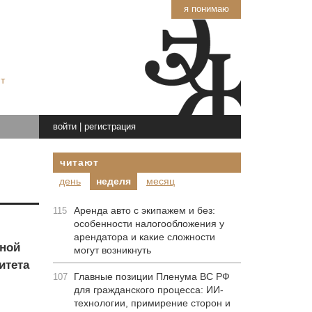
я понимаю
т
войти
|
регистрация
читают
день
неделя
месяц
Аренда авто с экипажем и без:
115
особенности налогообложения у
арендатора и какие сложности
нной
могут возникнуть
итета
Главные позиции Пленума ВС РФ
107
для гражданского процесса: ИИ-
технологии, примирение сторон и