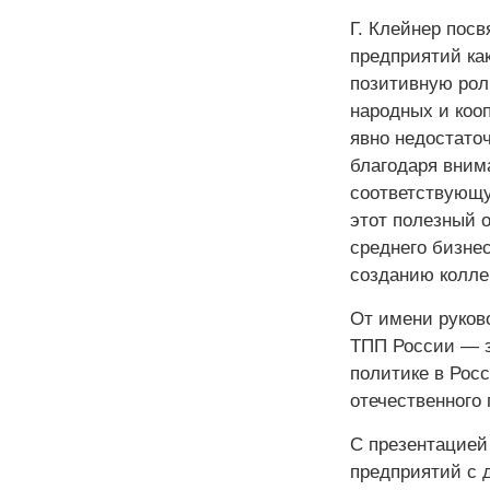
Г. Клейнер пос
предприятий ка
позитивную рол
народных и коо
явно недостаточ
благодаря вним
соответствующу
этот полезный 
среднего бизнес
созданию колле
От имени руков
ТПП России — з
политике в Рос
отечественного
С презентацией
предприятий с 