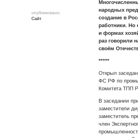
Многочисленны
народных предп
опубликовано:
создание в Ро
Cайт
работники. Но
и формах хозя
раз говорили н
своём Отечеств
*****
Открыл заседан
ФС РФ по пром
Комитета ТПП 
В заседании пр
заместители д
заместитель пр
член Экспертно
промышленнос