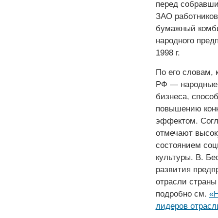
перед собравш
ЗАО работников
бумажный комби
народного пред
1998 г.
По его словам,
РФ — народные 
бизнеса, спосо
повышению кон
эффектом. Согл
отмечают высок
состоянием соц
культуры. В. Б
развития предп
отрасли страны
подробно см.
«Н
лидеров отрасл