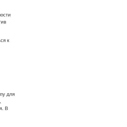
ности
тив
ся к
пу для
,
я. В