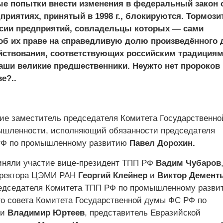
е попытки внести изменения в федеральный закон 
риятиях, принятый в 1998 г., блокируются. Тормози
ссии предприятий, совладельцы которых — сами
 об их праве на справедливую долю произведённого 
йствования, соответствующих российским традициям
аши великие предшественники. Неужто нет пророков 
е?..
ие заместитель председателя Комитета Государственн
ышленности, исполняющий обязанности председателя
РФ по промышленному развитию
Павел Дорохин.
иняли участие вице-президент ТПП РФ
Вадим Чубаров
иректора ЦЭМИ РАН
Георгий Клейнер
и
Виктор Демент
едседателя Комитета ТПП РФ по промышленному разви
го совета Комитета Государственной думы ФС РФ по
ти
Владимир Юртеев
, представитель Евразийской