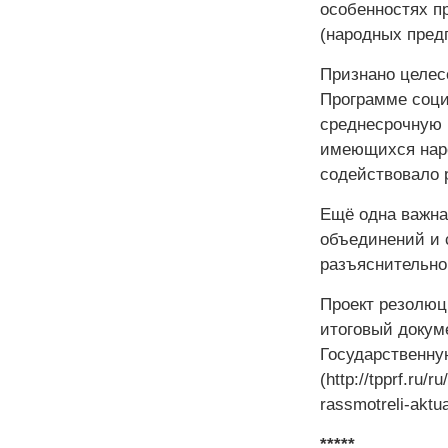
особенностях п
(народных пред
Признано целес
Программе соци
среднесрочную 
имеющихся наро
содействовало 
Ещё одна важна
объединений и 
разъяснительно
Проект резолюц
итоговый докум
Государственну
(http://tpprf.ru/
rassmotreli-aktu
*****