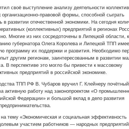
вятил своё выступление анализу деятельности коллекти
к организационно-правовой формы, способной сыграть
ь в развитии отечественной экономики. На сегодня коли
перативных (коллективных) предприятий в регионах Рос
но. Многие из них сосредоточены в Липецкой области, 
анию губернатора Олега Королева и Липецкой ТПП имее
ю программу их поддержки и развития. Необходимо пе
опыт другим регионам, заинтересованным в развитии ма
а. В перспективе это могло бы привести к массовому
ктивных предприятий в российской экономике.
одства ТПП РФ В. Чубаров вручил Г. Клейнеру почётный
а активную работу над законопроектом «О промышленн
сийской Федерации» и большой вклад в дело развития
 предпринимательства.
 на тему «Экономическая и социальная эффективность
долевым участием работников — народных предприяти