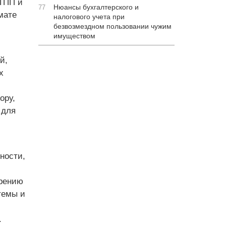
 ТПП и
Нюансы бухгалтерского и
77
мате
налогового учета при
безвозмездном пользовании чужим
имуществом
й
й,
х
ору,
 для
ности,
орению
темы и
.