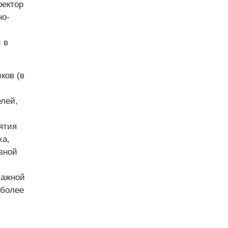
ректор
но-
 в
ков (в
лей,
ятия
ха,
вной
мажной
(более