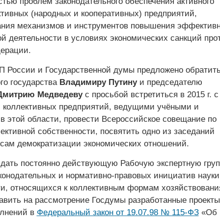
стью проблем законодательного обеспечения активного
ктивных (народных и кооперативных) предприятий,
ния механизмов и инструментов повышения эффектив
ой деятельности в условиях экономических санкций про
ерации.
П России и Государственной думы предложено обратить
ого государства
Владимиру Путину
и председателю
Дмитрию Медведеву
с просьбой встретиться в 2015 г. с
 коллективных предприятий, ведущими учёными и
в этой области, провести Всероссийское совещание по
ективной собственности, посвятить одно из заседаний
осам демократизации экономических отношений.
дать постоянно действующую Рабочую экспертную груп
конодательных и нормативно-правовых инициатив науки
ти, относящихся к коллективным формам хозяйствовани
равить на рассмотрение Госдумы разработанные проекты
олнений в
Федеральный закон от 19.07.98 № 115-ФЗ
«Об