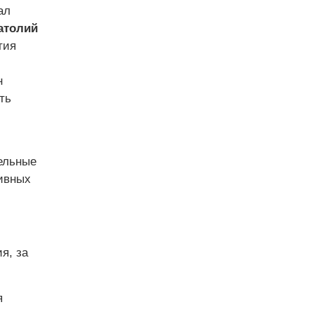
ал
атолий
тия
н
ть
ельные
ивных
я, за
я