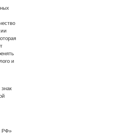
вных
чество
сии
которая
т
ренять
лого и
 знак
ой
й РФ»