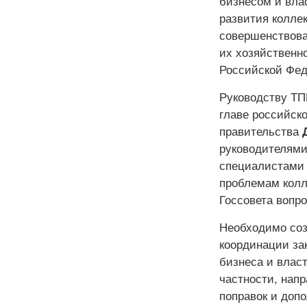
бизнесом и вла
развития колле
совершенствова
их хозяйственн
Российской Фед
Руководству ТП
главе российск
правительства
руководителями
специалистами 
проблемам колл
Госсовета вопр
Необходимо соз
координации за
бизнеса и влас
частности, нап
поправок и доп