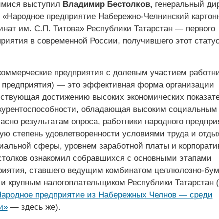
имися выступил
Владимир Бестолков,
генеральный ди
 «Народное предприятие Набережно-Челнинский картон
нат им. С.П. Титова» Республики Татарстан — первого
приятия в современной России, получившего этот статус
 коммерческие предприятия с долевым участием работни
предприятия) — это эффективная форма организации
бствующая достижению высоких экономических показате
курентоспособности, обладающая высоким социальным
асно результатам опроса, работники народного предпри
ую степень удовлетворенности условиями труда и отды
иальной сферы, уровнем заработной платы и корпорати
естолков ознакомил собравшихся с основными этапами
риятия, ставшего ведущим комбинатом целлюлозно-бу
 и крупным налогоплательщиком Республики Татарстан 
ародное предприятие из Набережных Челнов — среди
и»
— здесь же).