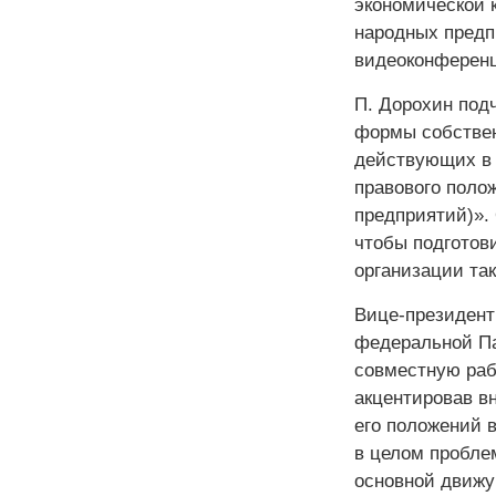
экономической
народных предп
видеоконферен
П. Дорохин под
формы собствен
действующих в 
правового поло
предприятий)». 
чтобы подготов
организации так
Вице-президент
федеральной Па
совместную раб
акцентировав в
его положений 
в целом пробле
основной движу