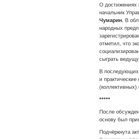
О достижениях 
начальник Упра
Чумарин.
В обл
народных предп
зарегистрирова
отметил, что э
социализирован
сыграть ведущу
В последующих 
и практические
(коллективных)
*****
После обсужден
основу был при
Подчёркнута ак