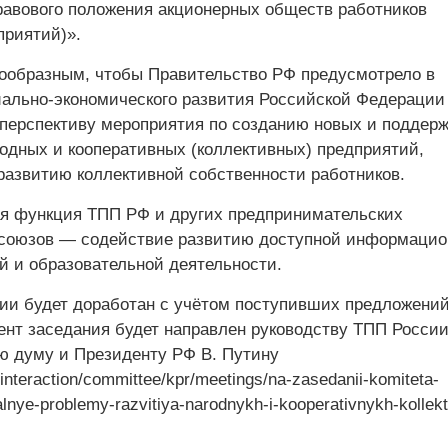
равового положения акционерных обществ работников
приятий)».
ообразным, чтобы Правительство РФ предусмотрело в
ально-экономического развития Российской Федерации
перспективу мероприятия по созданию новых и поддерж
дных и кооперативных (коллективных) предприятий,
развитию коллективной собственности работников.
я функция ТПП РФ и других предпринимательских
союзов — содействие развитию доступной информацио
й и образовательной деятельности.
ии будет доработан с учётом поступивших предложений
ент заседания будет направлен руководству ТПП России
ю думу и Президенту РФ В. Путину
ru/interaction/committee/kpr/meetings/na-zasedanii-komiteta-
alnye-problemy-razvitiya-narodnykh-i-kooperativnykh-kollekti