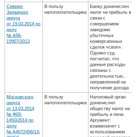
Северо­-
В пользу
Банку доначислен
Западного
налогоплательщика
налог на прибыль в
округа
связи с
от 19.03.2014 по
совершением
делу
заведомо
№ А56­
убыточных
19907/2013
конверсионных
сделок «своп».
Однако суд
посчитал, что
данные расходы
связаны с
деятельностью,
направленной на
получение дохода
Московского
В пользу
Налоговый орган
округа
налогоплательщика
доначислил
от 13.03.2014
обществу налог на
№ Ф05­
прибыль и пени.
1450/2014 по
Аргумент:
делу
взаимозачет с
№ А40­72456/13­
использованием