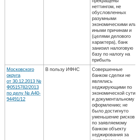
прекращены
неттингом, не
обусловленных
разумными
экономическими или
иными причинам и
(целями делового
характера), банк
занизил налоговую
базу по налогу на
прибыль
Московского
В пользу ИФНС
Совершенные
округа
банком сделки не
от 30.12.2013 №
являлись
Ф05­15782/2013
хеджирую­щими по
по делу № А40­
экономической сути
94491/12
и документальному
оформлению; не
было достигнуто
уменьшение рисков
по заявляемому
банком объекту
хеджирования за