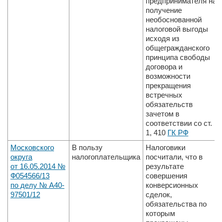
предпринимателя на
получение
необоснованной
налоговой выгоды
исходя из
общегражданского
принципа свободы
до­говора и
возможности
прекращения
встречных
обязательств
зачетом в
соответствии со ст.
1, 410
ГК РФ
Московского
В пользу
Налоговики
округа
налогоплательщика
посчитали, что в
от 16.05.2014 №
результате
Ф05­4566/13
совершения
по делу № А40­
конверсионных
97501/12
сделок,
обязательства по
которым