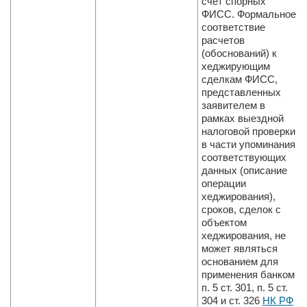
счет спорных
ФИСС. Формальное
соответствие
расчетов
(обоснований) к
хеджирую­щим
сделкам ФИСС,
представленных
заявителем в
рамках выездной
налоговой проверки
в час­ти упоминания
соответствующих
данных (описание
операции
хеджирования),
сроков, сделок с
объектом
хеджирования, не
может являться
основанием для
применения банком
п. 5 ст. 301, п. 5 ст.
304 и ст. 326
НК РФ