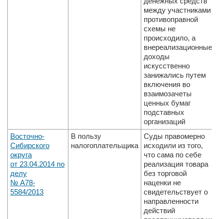
денежных средств
между участниками
противоправной
схемы не
происходило, а
внереализационные
доходы
искусственно
занижались путем
включения во
взаимозачеты
ценных бумаг
подставных
организаций
Восточно­
В пользу
Суды правомерно
Сибирского
налогоплательщика
исходили из того,
округа
что сама по себе
от 23.04.2014 по
реализация товара
делу
без торговой
№ А78­
наценки не
5584/2013
свидетельствует о
направленности
действий