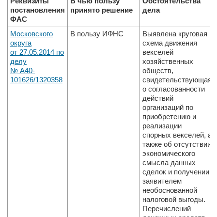
Реквизиты
В чью пользу
Обстоятельства
постановления
принято решение
дела
ФАС
Московского
В пользу ИФНС
Выявлена круговая
округа
схема движения
от 27.05.2014 по
векселей
делу
хозяйственных
№ А40­
обществ,
101626/13­20­358
свидетельствующая
о согласованности
действий
организаций по
приобретению и
реализации
спорных векселей, а
также об отсутствии
экономического
смысла данных
сделок и получении
заявителем
необоснованной
налоговой выгоды.
Перечислений