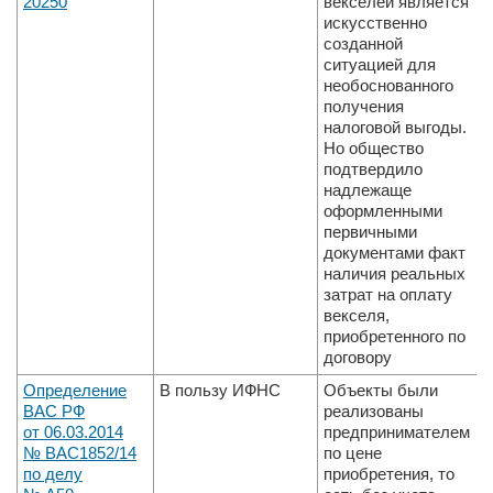
20­250
векселей является
искусственно
созданной
ситуацией для
необоснованного
получения
налоговой выгоды.
Но общество
подтвердило
надлежаще
оформленными
первичными
документами факт
наличия реальных
затрат на оплату
векселя,
приобретенного по
договору
Определение
В пользу ИФНС
Объекты были
ВАС РФ
реализованы
от 06.03.2014
предпринимателем
№ ВАС­1852/14
по цене
по делу
приобретения, то