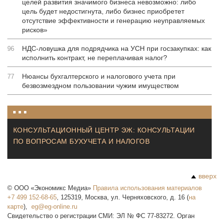
целей развития значимого бизнеса невозможно: либо
цель будет недостигнута, либо бизнес приобретет
отсутствие эффективности и генерацию неуправляемых
рисков»
НДС-ловушка для подрядчика на УСН при госзакупках: как
96
исполнить контракт, не переплачивая налог?
Нюансы бухгалтерского и налогового учета при
77
безвозмездном пользовании чужим имуществом
КОНСУЛЬТАЦИОННЫЙ ЦЕНТР ЭЖ: КОНСУЛЬТАЦИИ
ПО ВОПРОСАМ БУХУЧЕТА И НАЛОГОВ
вверх
©
ООО «Экономикс Медиа»
Правила использования материалов
+7 499 152-68-65
,
125319
,
Москва
,
ул. Черняховского, д. 16
(
на
карте
),
Свидетельство о регистрации СМИ: ЭЛ № ФС 77-83272. Орган