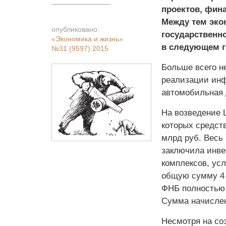
проектов, фин
Между тем эко
опубликовано:
государственн
«Экономика и жизнь»
в следующем г
№31 (9597) 2015
Больше всего н
реализации инф
автомобильная 
На возведение 
которых средст
млрд руб. Весь 
заключила инве
комплексов, усл
общую сумму 4 
ФНБ полностью 
Сумма начислен
Несмотря на со