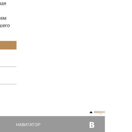
ная
уем
шего
вверх
НАВИГАТОР