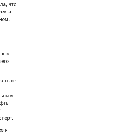
ла, что
оекта
ном.
тных
щего
зять из
альным
ефть
к
сперт.
е к