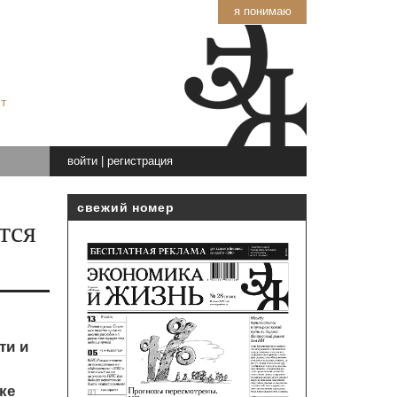
я понимаю
т
войти
|
регистрация
свежий номер
тся
ти и
ке