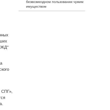
безвозмездном пользовании чужим
имуществом
нных
вших
РЖД“
а
ского
 СПГ»,
тся
а.