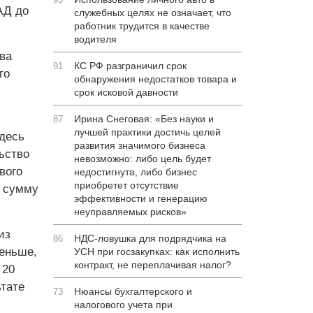
АД до
служебных целях не означает, что
работник трудится в качестве
водителя
ва
КС РФ разграничил срок
91
го
обнаружения недостатков товара и
срок исковой давности
Ирина Снеговая: «Без науки и
87
лучшей практики достичь целей
здесь
развития значимого бизнеса
ьство
невозможно: либо цель будет
вого
недостигнута, либо бизнес
приобретет отсутствие
ю сумму
эффективности и генерацию
неуправляемых рисков»
из
НДС-ловушка для подрядчика на
86
меньше,
УСН при госзакупках: как исполнить
контракт, не переплачивая налог?
 20
ьтате
Нюансы бухгалтерского и
73
налогового учета при