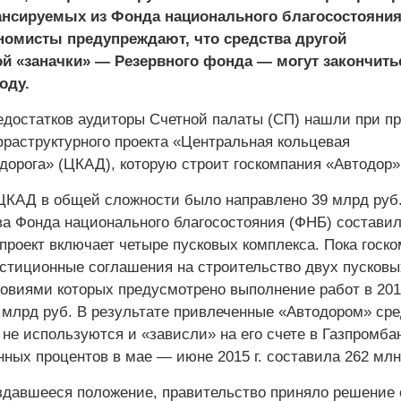
ансируемых из Фонда национального благосостояния
номисты предупреждают, что средства другой
ой «заначки» — Резервного фонда — могут закончить
оду.
едостатков аудиторы Счетной палаты (СП) нашли при пр
раструктурного проекта «Центральная кольцевая
дорога» (ЦКАД), которую строит госкомпания «Автодор»
ЦКАД в общей сложности было направлено 39 млрд руб.
ва Фонда национального благосостояния (ФНБ) составил
проект включает четыре пусковых комплекса. Пока госк
стиционные соглашения на строительство двух пусковы
овиями которых предусмотрено выполнение работ в 2015
млрд руб. В результате привлеченные «Автодором» сре
не используются и «зависли» на его счете в Газпромбан
ных процентов в мае — июне 2015 г. составила 262 млн
здавшееся положение, правительство приняло решение 