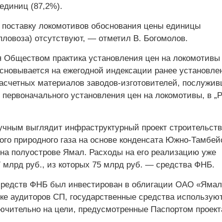
единиц (87,2%).
а поставку локомотивов обоснования цены единицы
пловоза) отсутствуют, — отметил В. Богомолов.
Обществом практика установления цен на локомотивы
основывается на ежегодной индексации ранее установле
расчетных материалов заводов-изготовителей, послужи
 первоначального установления цен на локомотивы, в „
учным выглядит инфраструктурный проект строительств
ого природного газа на основе конденсата Южно-Тамбей
на полуострове Ямал. Расходы на его реализацию уже
 млрд руб., из которых 75 млрд руб. — средства ФНБ.
редств ФНБ был инвестирован в облигации ОАО «Ямал
нке аудиторов СП, государственные средства использую
ючительно на цели, предусмотренные Паспортом проект