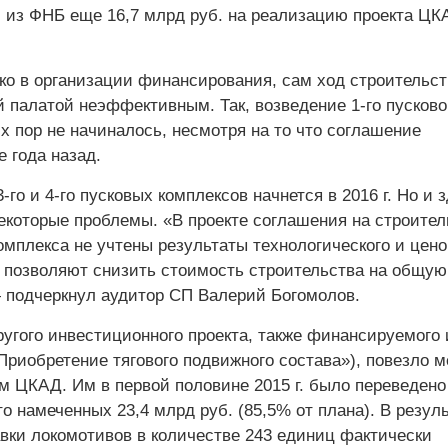
 из ФНБ еще 16,7 млрд руб. на реализацию проекта ЦК
ько в организации финансирования, сам ход строительст
 палатой неэффективным. Так, возведение 1-го пусково
х пор не начиналось, несмотря на то что соглашение
 года назад.
-го и 4-го пусковых комплексов начнется в 2016 г. Но и 
екоторые проблемы. «В проекте соглашения на строител
комплекса не учтены результаты технологического и цено
е позволяют снизить стоимость строительства на общу
— подчеркнул аудитор СП Валерий Богомолов.
угого инвестиционного проекта, также финансируемого 
Приобретение тягового подвижного состава»), повезло 
м ЦКАД. Им в первой половине 2015 г. было переведено
о намеченных 23,4 млрд руб. (85,5% от плана). В резул
авки локомотивов в количестве 243 единиц фактически