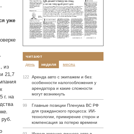
.
ся уже
оверке
.
читают
день
неделя
месяц
, из
и 21,7
Аренда авто с экипажем и без:
122
омпания
особенности налогообложения у
арендатора и какие сложности
х
могут возникнуть
 г. на
дства
Главные позиции Пленума ВС РФ
99
для гражданского процесса: ИИ-
ке.
технологии, примирение сторон и
 руб.
компенсация за потерю времени
о
Использование личного авто в
93