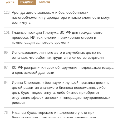
день
неделя
месяц
Аренда авто с экипажем и без: особенности
123
налогообложения у арендатора и какие сложности могут
возникнуть
Главные позиции Пленума ВС РФ для гражданского
101
процесса: ИИ-технологии, примирение сторон и
компенсация за потерю времени
Использование личного авто в служебных целях не
99
означает, что работник трудится в качестве водителя
КС РФ разграничил срок обнаружения недостатков товара
97
и срок исковой давности
Ирина Снеговая: «Без науки и лучшей практики достичь
84
целей развития значимого бизнеса невозможно: либо
цель будет недостигнута, либо бизнес приобретет
отсутствие эффективности и генерацию неуправляемых
рисков»
Нюансы бухгалтерского и налогового учета при
76
безвозмездном пользовании чужим имуществом