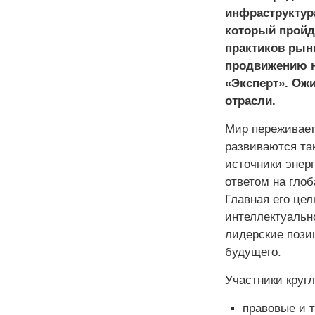
инфраструктур
который пройд
практиков рынк
продвижению н
«Эксперт». Ож
отрасли.
Мир переживает
развиваются та
источники энерг
ответом на гло
Главная его цел
интеллектуальн
лидерские пози
будущего.
Участники кругл
правовые и 