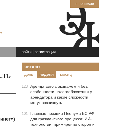
я понимаю
т
войти
|
регистрация
читают
сть
день
неделя
месяц
Аренда авто с экипажем и без:
123
особенности налогообложения у
арендатора и какие сложности
могут возникнуть
Главные позиции Пленума ВС РФ
101
инет»)
для гражданского процесса: ИИ-
технологии, примирение сторон и