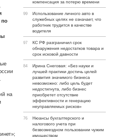
компенсация за потерю времени
,
и
Использование личного авто в
99
служебных целях не означает, что
 по
работник трудится в качестве
водителя
вы
КС РФ разграничил срок
97
обнаружения недостатков товара и
срок исковой давности
мые
Ирина Снеговая: «Без науки и
84
России
лучшей практики достичь целей
развития значимого бизнеса
.
невозможно: либо цель будет
недостигнута, либо бизнес
ий на
приобретет отсутствие
эффективности и генерацию
и
неуправляемых рисков»
Нюансы бухгалтерского и
76
налогового учета при
безвозмездном пользовании чужим
инет»;
имуществом