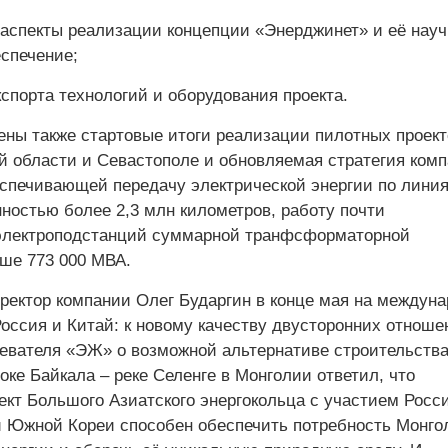
 аспекты реализации концепции «Энерджинет» и её науч
спечение;
спорта технологий и оборудования проекта.
ены также стартовые итоги реализации пилотных проект
й области и Севастополе и обновляемая стратегия ком
еспечивающей передачу электрической энергии по лини
ностью более 2,3 млн километров, работу почти
электроподстанций суммарной транфсформаторной
ше 773 000 МВА.
ректор компании Олег Бударгин в конце мая на междун
оссия и Китай: к новому качеству двусторонних отноше
ревателя «ЭЖ» о возможной альтернативе строительств
оке Байкала – реке Селенге в Монголии ответил, что
ект Большого Азиатского энергокольца с участием Росс
и Южной Кореи способен обеспечить потребность Монго