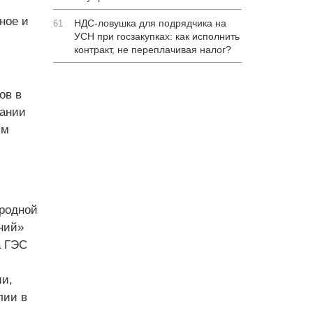
ное и
НДС-ловушка для подрядчика на
61
УСН при госзакупках: как исполнить
контракт, не переплачивая налог?
ов в
пании
ям
ародной
ний»
а ГЭС
ии,
лии в