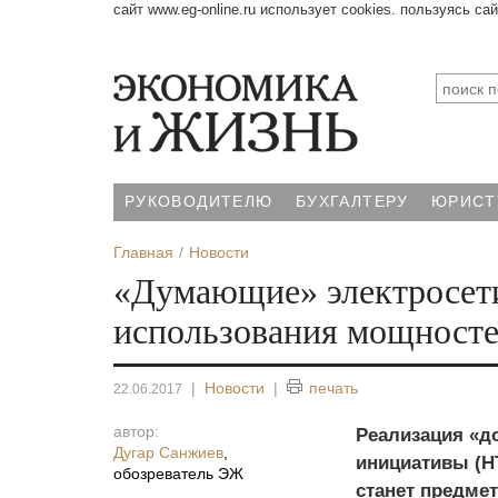
сайт www.eg-online.ru использует cookies. пользуясь са
РУКОВОДИТЕЛЮ
БУХГАЛТЕРУ
ЮРИСТ
Главная
Новости
«Думающие» электросети
использования мощносте
|
Новости
|
печать
22.06.2017
автор:
Реализация «д
Дугар Санжиев
,
инициативы (НТ
обозреватель ЭЖ
станет предмет