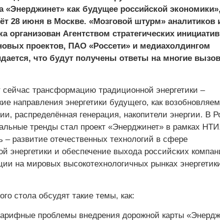
а «Энерджинет» как будущее российской экономики»
ёт 28 июня в Москве. «Мозговой штурм» аналитиков 
а организован Агентством стратегических инициатив
овых проектов, ПАО «Россети» и медиахолдингом
идается, что будут получены ответы на многие вызо
 сейчас трансформацию традиционной энергетики –
кие направления энергетики будущего, как возобновляе
ии, распределённая генерация, накопители энергии. В 
бальные тренды стал проект «Энерджинет» в рамках НТИ
ь – развитие отечественных технологий в сфере
ой энергетики и обеспечение выхода российских компан
ции на мировых высокотехнологичных рынках энергетик
ого стола обсудят такие темы, как:
тарифные проблемы внедрения дорожной карты «Энердж