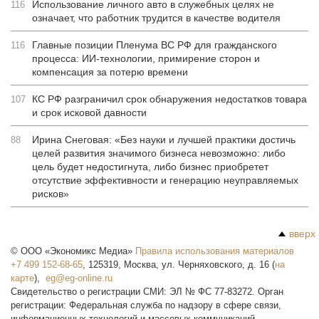
Использование личного авто в служебных целях не
116
означает, что работник трудится в качестве водителя
Главные позиции Пленума ВС РФ для гражданского
116
процесса: ИИ-технологии, примирение сторон и
компенсация за потерю времени
КС РФ разграничил срок обнаружения недостатков товара
107
и срок исковой давности
Ирина Снеговая: «Без науки и лучшей практики достичь
88
целей развития значимого бизнеса невозможно: либо
цель будет недостигнута, либо бизнес приобретет
отсутствие эффективности и генерацию неуправляемых
рисков»
вверх
©
ООО «Экономикс Медиа»
Правила использования материалов
+7 499 152-68-65
,
125319
,
Москва
,
ул. Черняховского, д. 16
(
на
карте
),
Свидетельство о регистрации СМИ: ЭЛ № ФС 77-83272. Орган
регистрации: Федеральная служба по надзору в сфере связи,
информационных технологий и массовых коммуникаций.