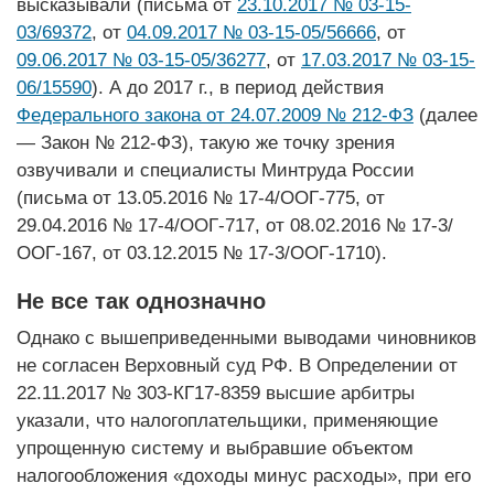
высказывали (письма от
23.10.2017 № 03-15-
03/69372
, от
04.09.2017 № 03-15-05/56666
, от
09.06.2017 № 03-15-05/36277
, от
17.03.2017 № 03-15-
06/15590
). А до 2017 г., в период действия
Федерального закона от 24.07.2009 № 212-ФЗ
(далее
— Закон № 212-ФЗ), такую же точку зрения
озвучивали и специалисты Минтруда России
(письма от 13.05.2016 № 17-4/ООГ-775, от
29.04.2016 № 17-4/ООГ-717, от 08.02.2016 № 17-3/
ООГ-167, от 03.12.2015 № 17-3/ООГ-1710).
Не все так однозначно
Однако с вышеприведенными выводами чиновников
не согласен Верховный суд РФ. В Определении от
22.11.2017 № 303-КГ17-8359 высшие арбитры
указали, что налогоплательщики, применяющие
упрощенную систему и выбравшие объектом
налогообложения «доходы минус расходы», при его