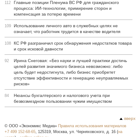
Главные позиции Пленума ВС РФ для гражданского
112
процесса: ИИ-технологии, примирение сторон и
компенсация за потерю времени
Использование личного авто в служебных целях не
109
означает, что работник трудится в качестве водителя
КС РФ разграничил срок обнаружения недостатков товара
108
и срок исковой давности
Ирина Снеговая: «Без науки и лучшей практики достичь
92
целей развития значимого бизнеса невозможно: либо
цель будет недостигнута, либо бизнес приобретет
отсутствие эффективности и генерацию неуправляемых
рисков»
Нюансы бухгалтерского и налогового учета при
84
безвозмездном пользовании чужим имуществом
вверх
©
ООО «Экономикс Медиа»
Правила использования материалов
+7 499 152-68-65
,
125319
,
Москва
,
ул. Черняховского, д. 16
(
на