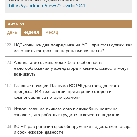
https://yandex.ru/news/?favid=7041
читают
день
неделя
месяц
НДС-ловушка для подрядчика на УСН при госзакупках: как
122
исполнить контракт, не переплачивая налог?
Аренда авто с экипажем и без: особенности
120
налогообложения у арендатора и какие сложности могут
возникнуть
Главные позиции Пленума ВС РФ для гражданского
112
процесса: ИИ-технологии, примирение сторон и
компенсация за потерю времени
Использование личного авто в служебных целях не
109
означает, что работник трудится в качестве водителя
КС РФ разграничил срок обнаружения недостатков товара
108
и срок исковой давности