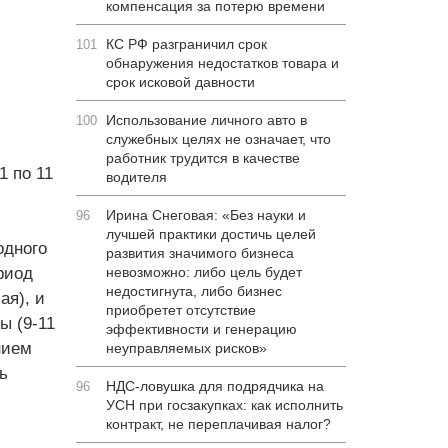
компенсация за потерю времени
КС РФ разграничил срок
101
обнаружения недостатков товара и
срок исковой давности
Использование личного авто в
100
служебных целях не означает, что
работник трудится в качестве
 по 11
водителя
Ирина Снеговая: «Без науки и
96
лучшей практики достичь целей
одного
развития значимого бизнеса
риод
невозможно: либо цель будет
недостигнута, либо бизнес
ая), и
приобретет отсутствие
ы (9-11
эффективности и генерацию
нием
неуправляемых рисков»
ь
НДС-ловушка для подрядчика на
96
УСН при госзакупках: как исполнить
контракт, не переплачивая налог?