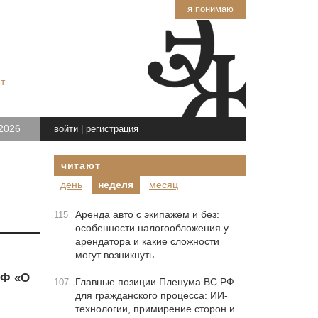
я понимаю
т
2026
войти
|
регистрация
читают
день
неделя
месяц
Аренда авто с экипажем и без:
115
особенности налогообложения у
арендатора и какие сложности
могут возникнуть
РФ «О
Главные позиции Пленума ВС РФ
107
для гражданского процесса: ИИ-
технологии, примирение сторон и