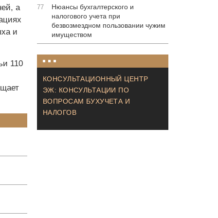
ей, а
Нюансы бухгалтерского и
77
налогового учета при
зациях
безвозмездном пользовании чужим
ыха и
имуществом
ьи 110
КОНСУЛЬТАЦИОННЫЙ ЦЕНТР
бщает
ЭЖ: КОНСУЛЬТАЦИИ ПО
ВОПРОСАМ БУХУЧЕТА И
НАЛОГОВ